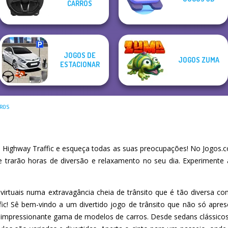
CARROS
Mr. Racer
Offroad Life 3D
The Shape
Game
JOGOS DE
JOGOS ZUMA
ESTACIONAR
RROS
Highway Traffic e esqueça todas as suas preocupações! No Jogos.c
he trarão horas de diversão e relaxamento no seu dia. Experiment
s virtuais numa extravagância cheia de trânsito que é tão diversa c
fic! Sê bem-vindo a um divertido jogo de trânsito que não só apre
pressionante gama de modelos de carros. Desde sedans clássicos