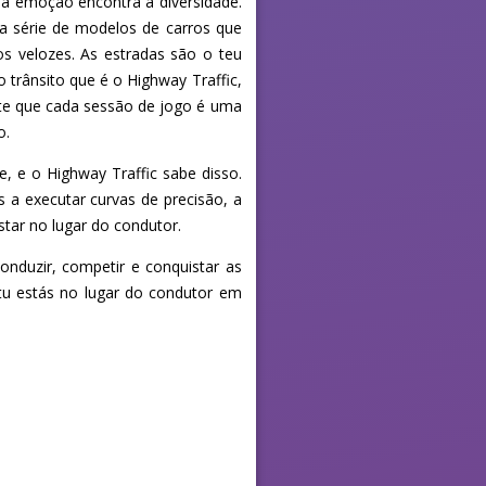
e a emoção encontra a diversidade.
ma série de modelos de carros que
s velozes. As estradas são o teu
trânsito que é o Highway Traffic,
te que cada sessão de jogo é uma
o.
, e o Highway Traffic sabe disso.
s a executar curvas de precisão, a
star no lugar do condutor.
conduzir, competir e conquistar as
 tu estás no lugar do condutor em