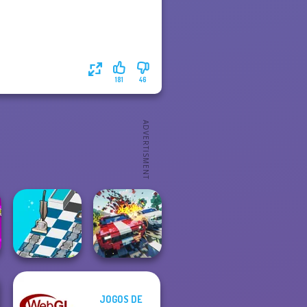
181
46
JOGOS DE
Dusty Maze
Carnage Battle