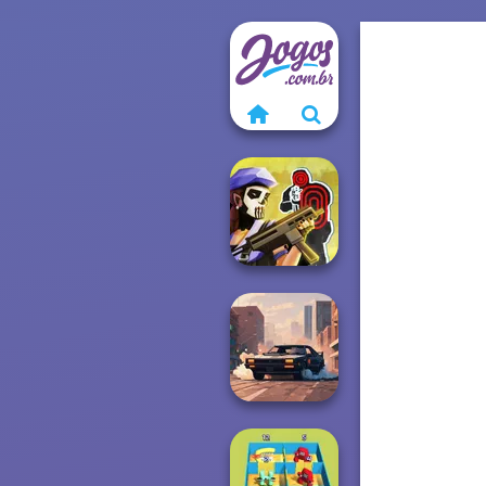
Tom Clancy's
Shootout