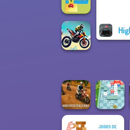
City Rider
Hig
Alphabet Lore
Maze
Bike Jump
JOGOS DE
High Speed Crazy