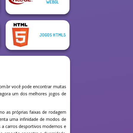
WEBGL
Hunter
Arena
JOGOS HTML5
om.br você pode encontrar muitas
e agora um dos melhores jogos de
omo as próprias faixas de rodagem
senta uma infinidade de modos de
 a carros desportivos modernos e