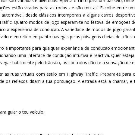
ulos são variadas e divertidas. Aperta o cinto para um passeio, ond
nções estão viradas para as rodas - e são muitas! Escolhe entre u
automóvel, desde clássicos intemporais a alguns carros desportivo
raffic. Quatro modos de jogo esperam-te no festival de emoções do 
co à experiência de condução. A variedade de modos de jogo garan
ido e entretido enquanto navegas pelas paisagens cheias de trânsit
ro é importante para qualquer experiência de condução emocionante
onando uma interface de condução intuitiva e reactiva. Quer esteja
navegar habilmente pelo trânsito, os controlos dão-te a sensação de e
er as ruas virtuais com estilo em Highway Traffic. Prepara-te para 
nde os reflexos ditam a tua pontuação. A estrada está a chamar, e
ra guiar o teu veículo.