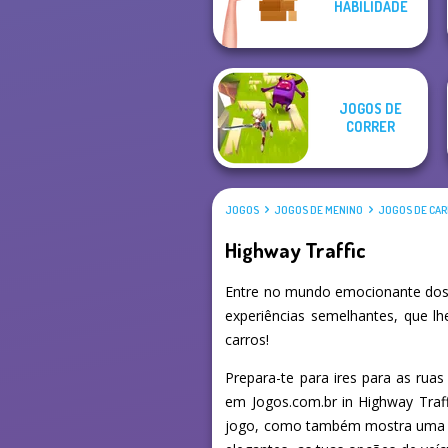
HABILIDADE
Bike
Break n Bounce
JOGOS DE
CORRER
JOGOS
JOGOS DE MENINO
JOGOS DE CA
Highway Traffic
Entre no mundo emocionante dos 
experiências semelhantes, que l
carros!
Prepara-te para ires para as rua
em Jogos.com.br in Highway Traf
jogo, como também mostra uma im