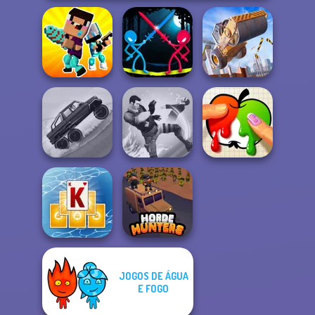
Noob vs Pro
Stick Duel:
Construction
Challenge
Medieval Wars
Ramp Jumping
Hill Climbing
Mania
Gang Brawlers
Paint It
JOGOS DE ÁGUA
Tripeaks Solitaire
E FOGO
Holiday
Horde Hunters