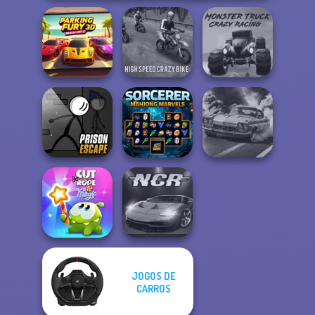
Parking Fury 3D:
High Speed Crazy
Monster Truck
Beach City 2
Bike
Crazy Racing
Prison Escape
Sorcerer
Online
Mahjong Marvels
3D Car Simulator
JOGOS DE
Cut The Rope
CARROS
Magic
Night City Racing