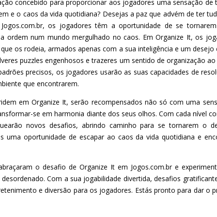
zação concebido para proporcionar aos jogadores uma sensação de t
em e o caos da vida quotidiana? Desejas a paz que advém de ter t
Jogos.com.br, os jogadores têm a oportunidade de se tornarem o
ar a ordem num mundo mergulhado no caos. Em Organize It, os j
a que os rodeia, armados apenas com a sua inteligência e um desejo 
veres puzzles engenhosos e trazeres um sentido de organização ao
padrões precisos, os jogadores usarão as suas capacidades de reso
mbiente que encontrarem.
ridem em Organize It, serão recompensados não só com uma sen
ransformar-se em harmonia diante dos seus olhos. Com cada nível c
uearão novos desafios, abrindo caminho para se tornarem o de
es uma oportunidade de escapar ao caos da vida quotidiana e enc
ue abraçaram o desafio de Organize It em Jogos.com.br e experime
sordenado. Com a sua jogabilidade divertida, desafios gratificante
retenimento e diversão para os jogadores. Estás pronto para dar o p