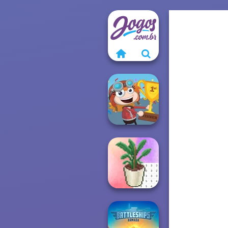
Poptropica
Coloring by
Numbers - Pixel