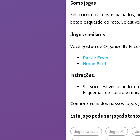
Como jogas
Selecciona os itens espalhados, 
botão esquerdo do rato. Se estiver
Jogos similares:
Você gostou de Organize It? Encont
Puzzle Fever
Home Pin 1
Instruções:
Se você estiver usando um
Esquemas de controle mais 
Confira alguns dos nossos jogos g
Este jogo pode ser jogado tant
Jogos casuais
Jogos 2D
Jo