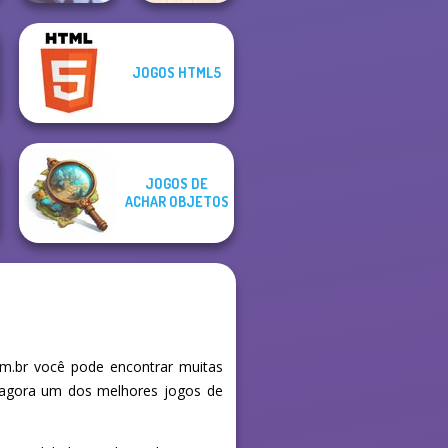
JOGOS HTML5
Ski Jump
Home Design:
Challenge
Small House
JOGOS DE
ACHAR OBJETOS
m.br você pode encontrar muitas
e agora um dos melhores jogos de