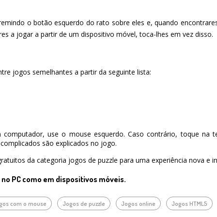
premindo o botão esquerdo do rato sobre eles e, quando encontrares 
es a jogar a partir de um dispositivo móvel, toca-lhes em vez disso.
re jogos semelhantes a partir da seguinte lista:
 computador, use o mouse esquerdo. Caso contrário, toque na te
complicados são explicados no jogo.
ratuitos da categoria jogos de puzzle para uma experiência nova e in
o no PC como em dispositivos móveis.
gos com o mouse
Jogos de puzzle
Jogos online
Jogos HTML5