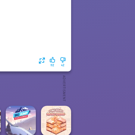
112
42