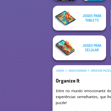
JOGOS PARA
Mystic Coven The
Word Connect
TABLETS
Sisterhood of...
Puzzle
JOGOS PARA
CELULAR
JOGOS
JOGOS CASUAIS
JOGOS DE PUZZL
Organize It
Entre no mundo emocionante dos
experiências semelhantes, que l
puzzle!