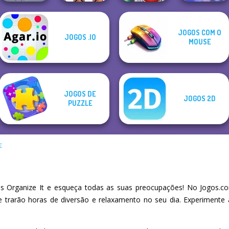
Mahjong
JOGOS COM O
JOGOS .IO
Last Day On Earth
OMG Word
Christmas
MOUSE
Survival
Rainbow
Cooking Frenzy
Holiday
JOGOS DE
JOGOS 2D
PUZZLE
E
 Organize It e esqueça todas as suas preocupações! No Jogos.co
he trarão horas de diversão e relaxamento no seu dia. Experiment