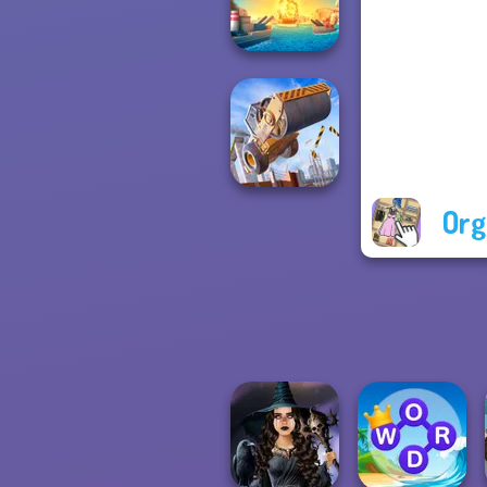
Ro...
Battleships
Armada
Org
Construction
Ramp Jumping