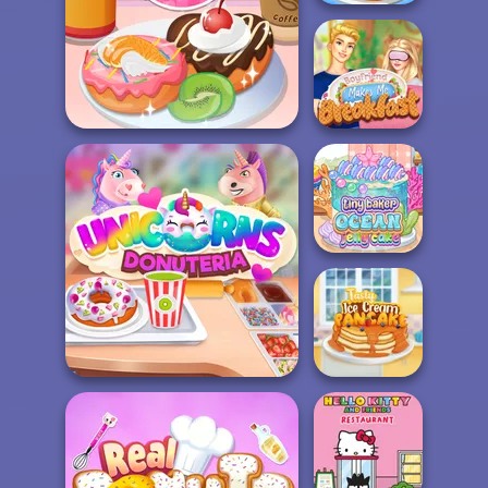
The Pizza Maker
Boyfriend Makes
Yummy Donut Factory
Me Breakfast
Tiny Baker Ocean
Jelly Cake
Tasty Ice Cream
Unicorns Donuteria
Pancake