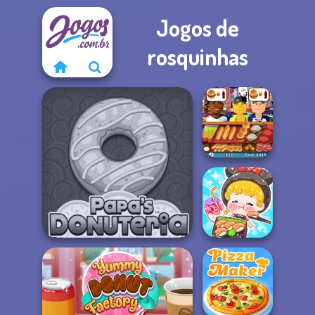
Jogos de
rosquinhas
Hot Dog Bush
ASMR Girl:
Livestream
Papa's Donuteria
Mukbang