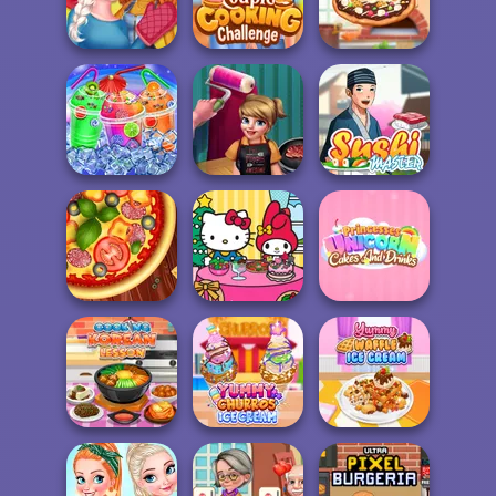
Michelin Star
Chef
Pizza Party
FNF Pizzeria
Sisters
Thanksgiving
Couple Cooking
Dinner
Challenge
Chocolate Pizza
Cook And
Rainbow Frozen
Decorate
Sushi Master
Princesses
Hello Kitty and
Unicorn Cakes
Pizza Maker
Friends: Xmas...
And D...