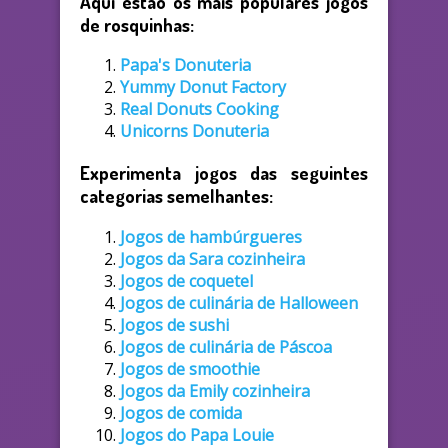
Aqui estão os mais populares jogos
de rosquinhas:
Papa's Donuteria
Yummy Donut Factory
Real Donuts Cooking
Unicorns Donuteria
Experimenta jogos das seguintes
categorias semelhantes:
Jogos de hambúrgueres
Jogos da Sara cozinheira
Jogos de coquetel
Jogos de culinária de Halloween
Jogos de sushi
Jogos de culinária de Páscoa
Jogos de smoothie
Jogos da Emily cozinheira
Jogos de comida
Jogos do Papa Louie