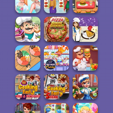
Cooking Korean
Yummy Churros
Yummy Waffle
Lesson
Ice Cream
Ice Cream
Princesses
Cooking
Cooking
Ultra Pixel
Challenge:...
Madness
Burgeria
Pizza Real Life
French Apple Pie
Cake Shop
Cooking
- Cooking wit...
Max Mixed
Hamburger
Hot Pot Rush
Cuisine
Cooking Mania