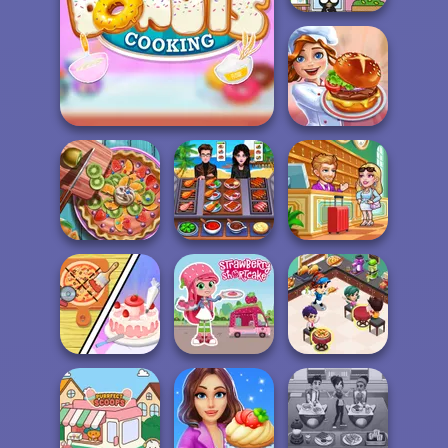
Hello Kitty And
Friends Restau...
Real Donuts Cooking
Cooking Festival
Pie Real Life
Cooking Chef -
Hotel Fever
Cooking
Food Fever
Tycoon
Dolly's
Cooking
Restaurant
Strawberry
Restaurant
Organising
Shortcake
Kitchen