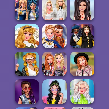
Bab's Back to
School Style
Uninvited
Cha...
Bridesmaids
Papa's Sushiria
Sailor Moon And
Babs' Spring
TikTok Divas
Friends Cosmic...
Wedding
Lovecore
All Year Round
Super Hero
Hogwarts
Fashion Addict...
School
Princesses
Superheroes
TikTok Party
Bestie Birthday
Tiktok Divas
Looks
Surprise
Shacket Fashion