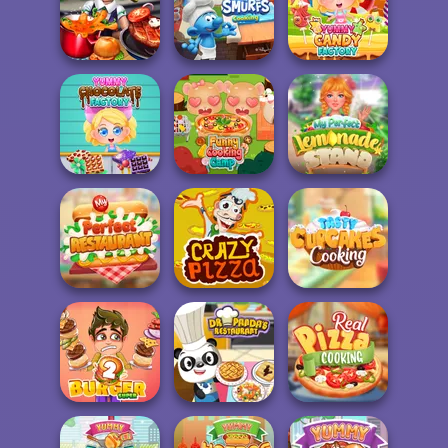
Cooking Fast 3:
Cooking Fast 4
Ribs and Panca...
Steak
Cooking Scene
The Smurfs:
Yummy Candy
Cooking Fast
Cooking
Factory
Yummy
My Perfect
Chocolate
Funny Cooking
Lemonade
Factory
Camp
Stand
My Perfect
Tasty Cupcakes
Restaurant
Crazy Pizza
Cooking