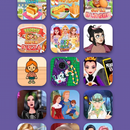
Dr Panda
Real Pizza
Super Burger 2
Restaurant
Cooking
Yummy Super
Yummy Toast
Yummy Hotdog
Burger
Yummy Super
Casual Icon
Pizza
BFF Math Class
Maker
TB Avataria Life
DIY Phone Case
Evil Queen's
Girl
Shop
Revenge