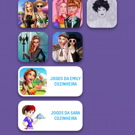
Insta Girls First
Puffer Jacket
Pretty In Punk
Date Look Ti...
Divas
BFFs' Birthday
TikTok #Kidcore
Bash For Babs
Models
Belle Époque
JOGOS DA EMILY
Wednesday's
Centaur
COZINHEIRA
Breakup
Princesses
Handbook
JOGOS DA SARA
COZINHEIRA