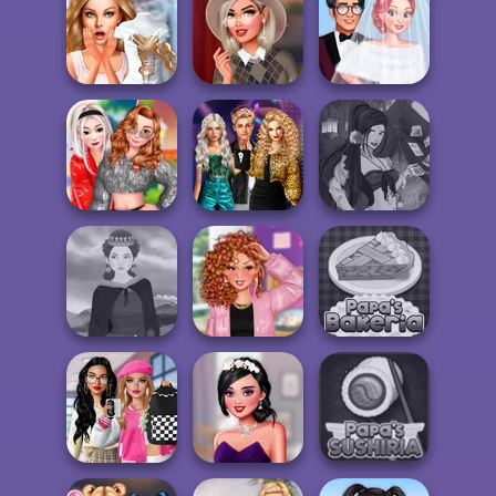
TikTok Divas DIY
Mega Fantasy
Makeup
Life Story
Avatar Creator
Bridezilla: Prank
Hollywood Stars
Perfect Cold
The Bride
#preppy
Season Wedding
Party Crashers
Ex-Boyfriend
Fantasy Fortune
Rival Sisters
Ed...
Teller
Medieval Woman
Baddie Vs Pretty
Papa's Bakeria