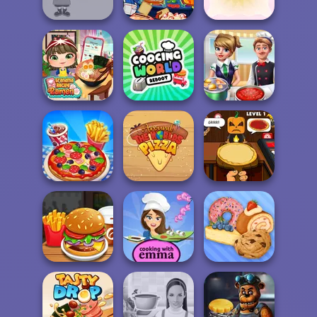
Cooking Game
a Chef&Cook
la Cucina
Nickelodeon
Caillou Chef
Cooking Contest
Cupcake Shop
Grandma Recipe
Cooking World
Ramen
Reborn
Cooking Frenzy
Around the
Halloween
Cooking Live
Worlds Pizza
Pizzeria
Sushi Rolls -
Cooking with