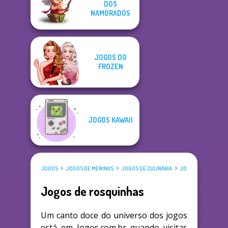
DOS
NAMORADOS
JOGOS DO
FROZEN
JOGOS KAWAII
JOGOS
JOGOS DE MENINAS
JOGOS DE CULINÁRIA
JOGOS DE ROSQUI
Jogos de rosquinhas
Um canto doce do universo dos jogos
está em Jogos.com.br quando visitas