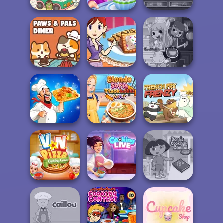
Cooking Stories:
Cooking Cafe
Purr-fect Scoops
Fun Cafe
Food Chef
Paws & Pals
Sara's Cooking
Diner
Class: Mini Pop...
Devilish Cooking
Blonde Sofia:
Biryani Recipes
Tteokbokki Fever
French Fry Frenzy
V And N Pizza
Cooking Live: Be
Dora Cooking in