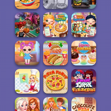
Burger Shop
Emm...
Bakery Shop
Tasty Drop
Whats For Dinner
FNAF Burger
Cooking Fast
Grandma Recipe
Grandma Recipe
Halloween
Apple Pie
Nigiri Sushi
Baby Holly
Feeding Time
Yummy Taco
Yummy Cupcake