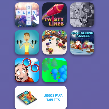
Bubble Letters
Twisty Lines
Devilish Cooking
Cooking
Restaurant
Xmas Sliding
Muscle Clicker
Kitchen
Puzzles
JOGOS PARA
DOP Puzzle:
TABLETS
Crowd
Displace One Part
Lumberjack