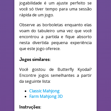
jogabilidade é um ajuste perfeito se
você só tiver tempo para uma sessão
rápida de um jogo.
Observe as borboletas enquanto elas
voam do tabuleiro uma vez que você
encontrou a partida e fique absorto
nesta divertida pequena experiência
que este jogo oferece.
Jogos similares:
Você gostou de Butterfly Kyodai?
Encontre jogos semelhantes a partir
da seguinte lista:
Classic Mahjong
Farm Mahjong 3D
Instruções: