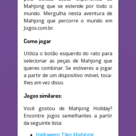
Mahjong que se estende por todo o
mundo. Mergulha nesta aventura de
Mahjong que percorre o mundo em
Jogos.com.br.
Como jogar
Utiliza o botão esquerdo do rato para
selecionar as peças de Mahjong que
queres combinar. Se estiveres a jogar
a partir de um dispositivo móvel, toca-
lhes em vez disso.
Jogos similares:
Você gostou de Mahjong Holiday?
Encontre jogos semelhantes a partir
da seguinte lista:
Halloween Tiles Mahjong