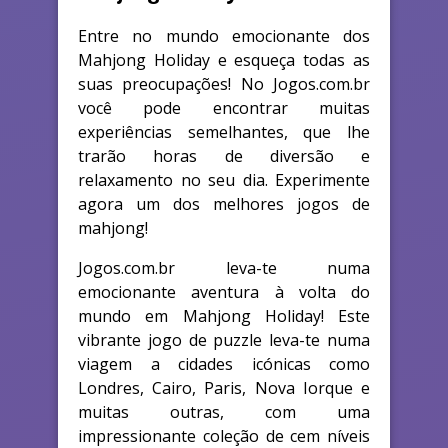
Entre no mundo emocionante dos
Mahjong Holiday e esqueça todas as
suas preocupações! No Jogos.com.br
você pode encontrar muitas
experiências semelhantes, que lhe
trarão horas de diversão e
relaxamento no seu dia. Experimente
agora um dos melhores jogos de
mahjong!
Jogos.com.br leva-te numa
emocionante aventura à volta do
mundo em Mahjong Holiday! Este
vibrante jogo de puzzle leva-te numa
viagem a cidades icónicas como
Londres, Cairo, Paris, Nova Iorque e
muitas outras, com uma
impressionante coleção de cem níveis