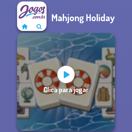
Mahjong Holiday
Clica para jogar