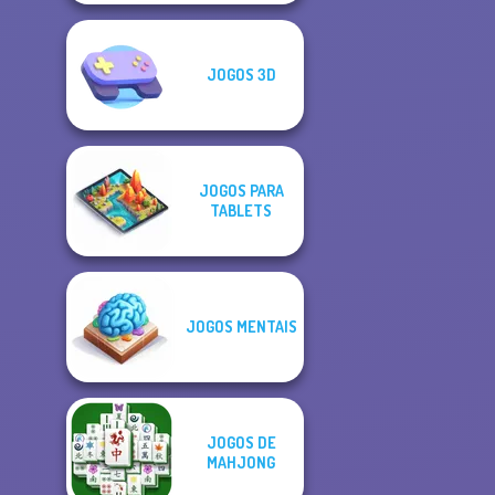
JOGOS 3D
JOGOS PARA
TABLETS
JOGOS MENTAIS
JOGOS DE
MAHJONG