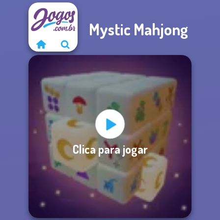
Mystic Mahjong
Clica para jogar