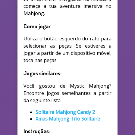
começa a tua aventura imersiva no
Mahjong.
Como jogar
Utiliza o botão esquerdo do rato para
selecionar as peças. Se estiveres a
jogar a partir de um dispositivo móvel,
toca nas peças.
Jogos similares:
Você gostou de Mystic Mahjong?
Encontre jogos semelhantes a partir
da seguinte lista:
Solitaire Mahjong Candy 2
Xmas Mahjong Trio Solitaire
Instruções: