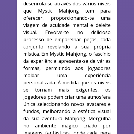
desenrola-se através dos vários níveis
que Mystic Mahjong tem para
oferecer, proporcionando-te uma
viagem de acuidade mental e deleite
visual. Envolve-te no delicioso
processo de emparelhar peças, cada
conjunto revelando a sua própria
mística. Em Mystic Mahjong, o fascínio
da experiência apresenta-se de várias
formas, permitindo aos jogadores
moldar uma experiência
personalizada. À medida que os níveis
se tornam mais exigentes, os
jogadores podem criar uma atmosfera
única seleccionando novos avatares e
fundos, melhorando a estética visual
da sua aventura Mahjong. Mergulha
no ambiente mágico criado por
imagens fantásticas, onde cada peça