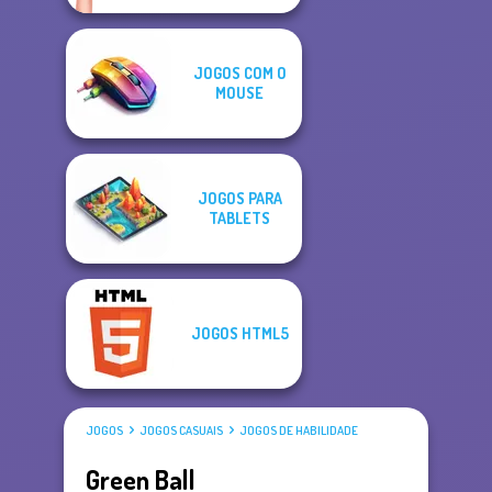
JOGOS COM O
MOUSE
JOGOS PARA
TABLETS
JOGOS HTML5
JOGOS
JOGOS CASUAIS
JOGOS DE HABILIDADE
Green Ball