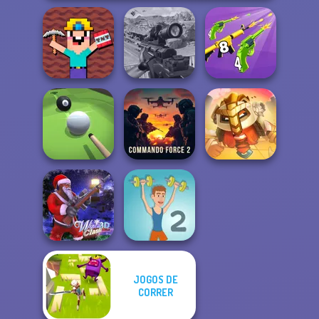
Noob Miner:
Escape From
Sniper Combat
Merge 2048 Gun
Prison
3D
Rush
Commando
For Honor
Pool Master 3D
Force 2
Warriors io
JOGOS DE
CORRER
Winter Clash 3D
Muscle Clicker 2