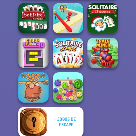
Solitaire
Solitaire Classic
Klondike
Fun Race 3D
Christmas
Solitaire Story
Color Fill 3D
TriPeaks 5
Train Miner
JOGOS DE
Save Baby
Capybaras: Pull
ESCAPE
Pin
Fruit Party