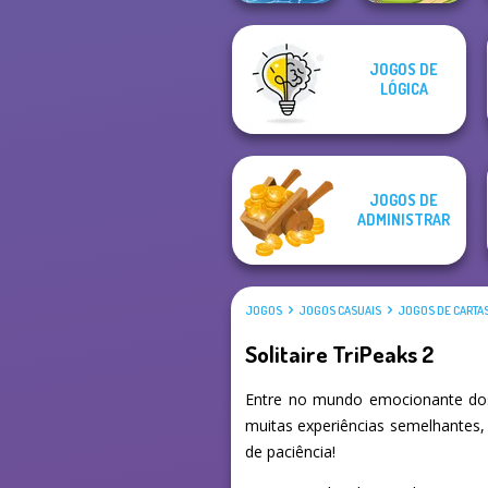
JOGOS DE
Tripeaks Solitaire
LÓGICA
Holiday
Dream Pet Link 2
JOGOS DE
ADMINISTRAR
JOGOS
JOGOS CASUAIS
JOGOS DE CARTA
Solitaire TriPeaks 2
Entre no mundo emocionante dos 
muitas experiências semelhantes,
de paciência!