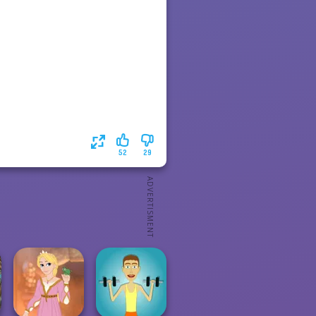
52
29