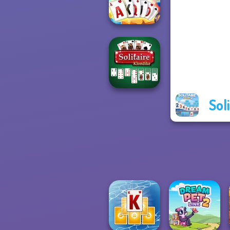
Solitaire
Solitaire Story
TriPeaks 5
Sol
Solitaire
Klondike