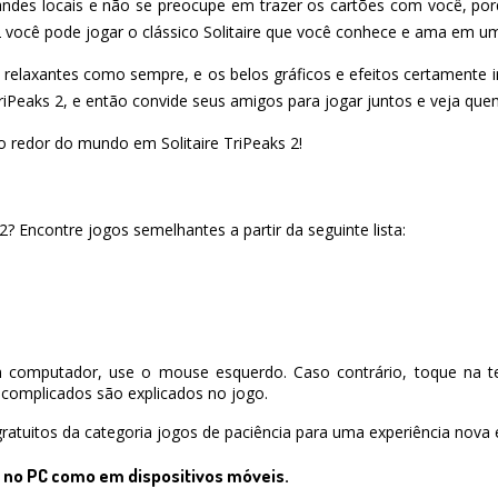
andes locais e não se preocupe em trazer os cartões com você, p
 2 você pode jogar o clássico Solitaire que você conhece e ama em um
o relaxantes como sempre, e os belos gráficos e efeitos certamente ir
 TriPeaks 2, e então convide seus amigos para jogar juntos e veja q
ao redor do mundo em Solitaire TriPeaks 2!
2? Encontre jogos semelhantes a partir da seguinte lista:
 computador, use o mouse esquerdo. Caso contrário, toque na te
complicados são explicados no jogo.
ratuitos da categoria jogos de paciência para uma experiência nova e
o no PC como em dispositivos móveis.