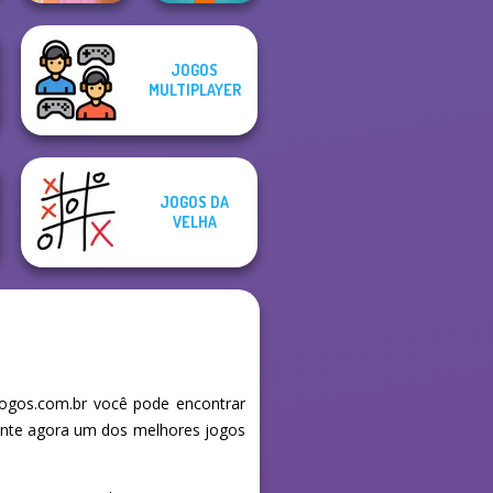
JOGOS
Rapunzel
MULTIPLAYER
Fashion
Muscle Clicker
JOGOS DA
VELHA
Jogos.com.br você pode encontrar
mente agora um dos melhores jogos