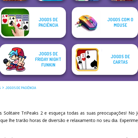
JOGOS DE
JOGOS COM O
Monster Truck
Word Connect
PACIÊNCIA
MOUSE
Crazy Racing 2
Puzzle
A Girl And Her Pet
Medieval Doll
JOGOS DE
JOGOS DE
FRIDAY NIGHT
CARTAS
FUNKIN
S
JOGOS DE PACIÊNCIA
Solitaire TriPeaks 2 e esqueça todas as suas preocupações! No 
 que lhe trarão horas de diversão e relaxamento no seu dia. Experi