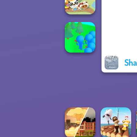
Kitchen
Dr. Panda Farm
Sha
Crowd
Lumberjack