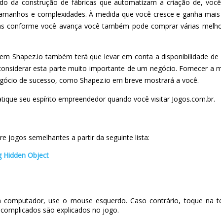
do da construção de fábricas que automatizam a criação de, voc
 tamanhos e complexidades. À medida que você cresce e ganha mais e
 Mas conforme você avança você também pode comprar várias melhori
m Shapez.io também terá que levar em conta a disponibilidade de 
considerar esta parte muito importante de um negócio. Fornecer a
gócio de sucesso, como Shapez.io em breve mostrará a você.
atique seu espírito empreendedor quando você visitar Jogos.com.br.
e jogos semelhantes a partir da seguinte lista:
 Hidden Object
 computador, use o mouse esquerdo. Caso contrário, toque na te
complicados são explicados no jogo.