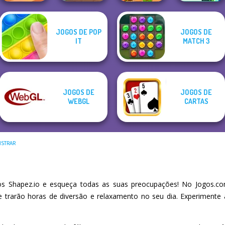
JOGOS DE POP
JOGOS DE
Hotel Fever
Ultra Pixel
IT
MATCH 3
Tycoon
Dr. Panda Airport
Burgeria
Papa's Freezeria
JOGOS DE
JOGOS DE
WEBGL
CARTAS
ISTRAR
 Shapez.io e esqueça todas as suas preocupações! No Jogos.co
he trarão horas de diversão e relaxamento no seu dia. Experiment