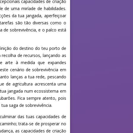
xcepcionais capacidades de criação
e de uma miríade de habilidades.
cções da tua jangada, aperfeiçoar
s tarefas são tão diversas como o
 de sobrevivência, e o palco está
nição do destino do teu porto de
 recolha de recursos, lançando as
 de arte à medida que expandes
neste cenário de sobrevivência em
anto lanças a tua rede, pescando
ue de agricultura acrescenta uma
 a tua jangada num ecossistema em
tubarões. Fica sempre atento, pois
 tua saga de sobrevivência.
 culminar das tuas capacidades de
 caminho; trata-se de prosperar no
dança, as capacidades de criação