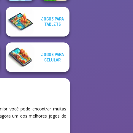
JOGOS PARA
TABLETS
Teeth Runner
Mini Golf Saga
JOGOS PARA
CELULAR
m.br você pode encontrar muitas
e agora um dos melhores jogos de