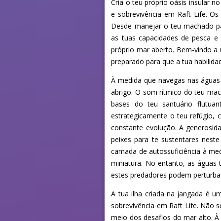
Cria o teu próprio oásis insular 
e sobrevivência em Raft Life. O
Desde manejar o teu machado para
as tuas capacidades de pesca e a
próprio mar aberto. Bem-vindo a 
preparado para que a tua habilidade
À medida que navegas nas águas 
abrigo. O som rítmico do teu mac
bases do teu santuário flutua
estrategicamente o teu refúgio, 
constante evolução. A generosid
peixes para te sustentares nest
camada de autossuficiência à med
miniatura. No entanto, as águas t
estes predadores podem perturbar 
A tua ilha criada na jangada é u
sobrevivência em Raft Life. Não s
meio dos desafios do mar alto. 