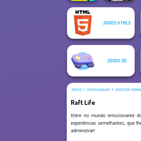
JOGOS HTML5
Funny Blade &
Zombie
Magic
Romance
JOGOS 3D
JOGOS
JOGOS CASUAIS
JOGOS DE ADMIN
Raft Life
Entre no mundo emocionante dos
experiências semelhantes, que l
administrar!