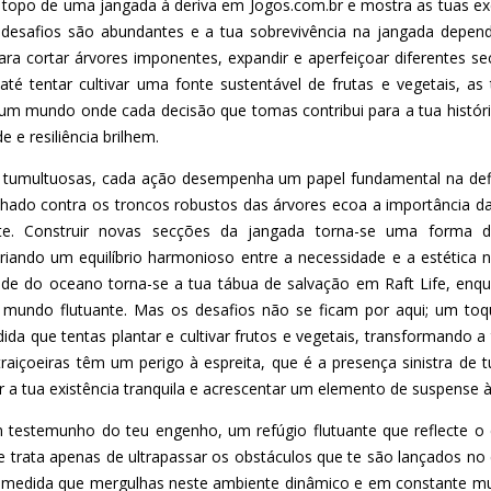
no topo de uma jangada à deriva em Jogos.com.br e mostra as tuas e
s desafios são abundantes e a tua sobrevivência na jangada depend
 cortar árvores imponentes, expandir e aperfeiçoar diferentes se
té tentar cultivar uma fonte sustentável de frutas e vegetais, a
um mundo onde cada decisão que tomas contribui para a tua história
 e resiliência brilhem.
tumultuosas, cada ação desempenha um papel fundamental na defi
hado contra os troncos robustos das árvores ecoa a importância da
nte. Construir novas secções da jangada torna-se uma forma
criando um equilíbrio harmonioso entre a necessidade e a estética 
ade do oceano torna-se a tua tábua de salvação em Raft Life, enqu
e mundo flutuante. Mas os desafios não se ficam por aqui; um toq
ida que tentas plantar e cultivar frutos e vegetais, transformando
raiçoeiras têm um perigo à espreita, que é a presença sinistra de 
a tua existência tranquila e acrescentar um elemento de suspense à
m testemunho do teu engenho, um refúgio flutuante que reflecte o
e trata apenas de ultrapassar os obstáculos que te são lançados no
À medida que mergulhas neste ambiente dinâmico e em constante mu