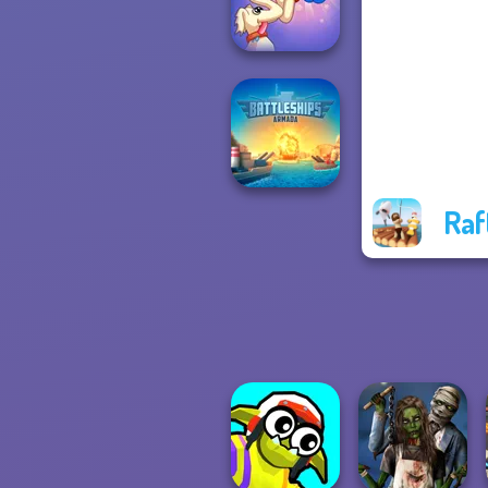
Master
Long Dog - Long
Nose
Raf
Battleships
Armada