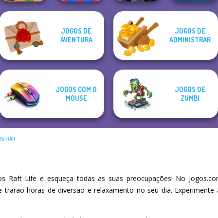
JOGOS DE
JOGOS DE
Ultra Pixel
Red Stickman vs
Mystic Coven The
AVENTURA
ADMINISTRAR
Burgeria
Monster School
Sisterhood of...
Wordmeister
JOGOS COM O
JOGOS DE
MOUSE
ZUMBI
ISTRAR
 Raft Life e esqueça todas as suas preocupações! No Jogos.co
he trarão horas de diversão e relaxamento no seu dia. Experiment