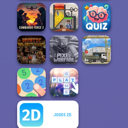
Commando
Quizmania: Trivia
Force 2
Rescue Hero
Game
Mystic Object
Minecraft Pixel
Hunt
Warfare
The Cargo
JOGOS 2D
Merge 13
Bubble Letters