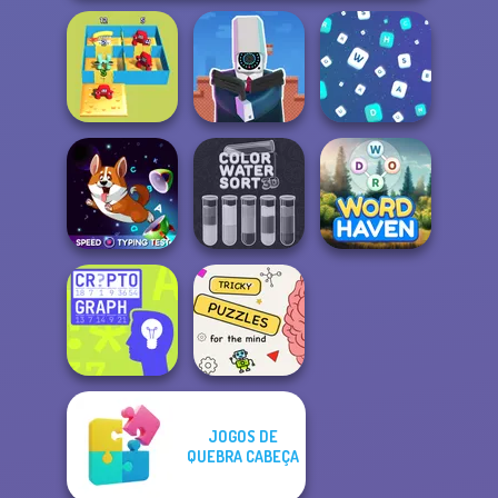
Alphabet Lore
Cameraman vs
Maze
Toilets Puzzle
Words Match
Speed Typing
Color Water Sort
Test
3D
Word Haven
JOGOS DE
QUEBRA CABEÇA
Brain Puzzles
Cryptograph
Quests