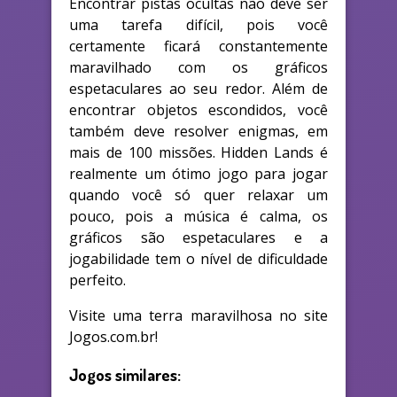
Encontrar pistas ocultas não deve ser
uma tarefa difícil, pois você
certamente ficará constantemente
maravilhado com os gráficos
espetaculares ao seu redor. Além de
encontrar objetos escondidos, você
também deve resolver enigmas, em
mais de 100 missões. Hidden Lands é
realmente um ótimo jogo para jogar
quando você só quer relaxar um
pouco, pois a música é calma, os
gráficos são espetaculares e a
jogabilidade tem o nível de dificuldade
perfeito.
Visite uma terra maravilhosa no site
Jogos.com.br!
Jogos similares: