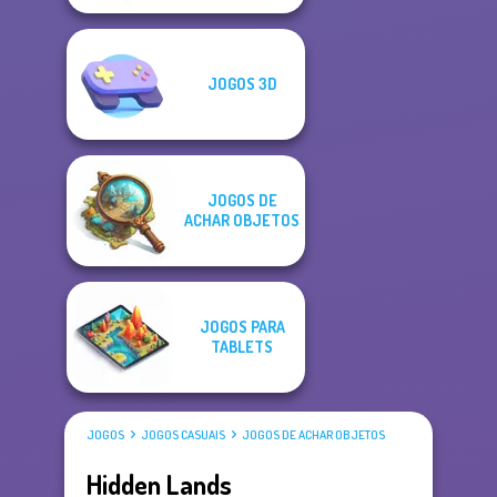
JOGOS 3D
JOGOS DE
ACHAR OBJETOS
JOGOS PARA
TABLETS
JOGOS
JOGOS CASUAIS
JOGOS DE ACHAR OBJETOS
Hidden Lands