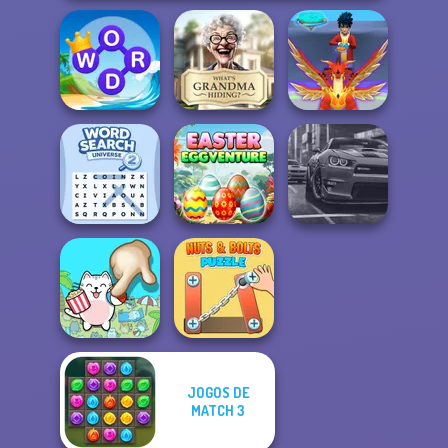
Word Connect
What Is Grandma
Puzzle
Hiding
Mystical Blade 3D
Word Search
Easter
Universe 2
Eggventure
Real City Driver
JOGOS DE
MATCH 3
Nuts & Bolts
Spot The Cat
Puzzle