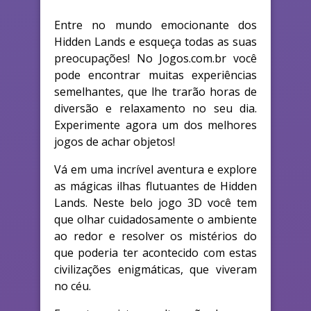
Entre no mundo emocionante dos
Hidden Lands e esqueça todas as suas
preocupações! No Jogos.com.br você
pode encontrar muitas experiências
semelhantes, que lhe trarão horas de
diversão e relaxamento no seu dia.
Experimente agora um dos melhores
jogos de achar objetos!
Vá em uma incrível aventura e explore
as mágicas ilhas flutuantes de Hidden
Lands. Neste belo jogo 3D você tem
que olhar cuidadosamente o ambiente
ao redor e resolver os mistérios do
que poderia ter acontecido com estas
civilizações enigmáticas, que viveram
no céu.