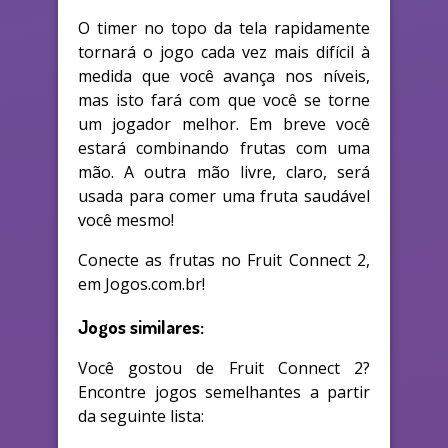
O timer no topo da tela rapidamente
tornará o jogo cada vez mais difícil à
medida que você avança nos níveis,
mas isto fará com que você se torne
um jogador melhor. Em breve você
estará combinando frutas com uma
mão. A outra mão livre, claro, será
usada para comer uma fruta saudável
você mesmo!
Conecte as frutas no Fruit Connect 2,
em Jogos.com.br!
Jogos similares:
Você gostou de Fruit Connect 2?
Encontre jogos semelhantes a partir
da seguinte lista: