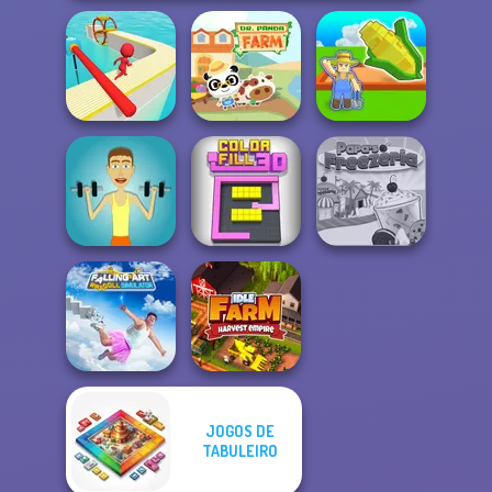
My Garden
Fun Race 3D
Dr. Panda Farm
Journey
Muscle Clicker
Color Fill 3D
Papa's Freezeria
JOGOS DE
Falling Art
Ragdoll
TABULEIRO
Simulator
Idle Farm