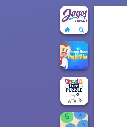
Happy Boss Pull
Pin
Family Tree