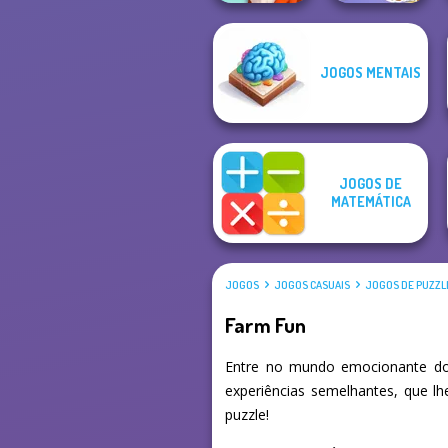
JOGOS MENTAIS
Braindom 2:
Mosaic Artimo
Who is Lying?
JOGOS DE
MATEMÁTICA
JOGOS
JOGOS CASUAIS
JOGOS DE PUZZL
Farm Fun
Entre no mundo emocionante do
experiências semelhantes, que l
puzzle!