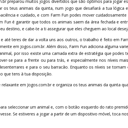
m.br preparou muitos jogos divertidos que são óptimos para jogar 
 os teus animais da quinta, num jogo que desafiará a tua lógica 
paciência e cuidado, e com Farm Fun podes mover cuidadosamente 
rm Fun é garantir que todos os animais saem da área fechada e en
seu destino, e cabe-te a ti assegurar que eles cheguem ao local dese
 e até teres de dar a volta uns aos outros, o trabalho é feito em F
mente em Jogos.com.br. Além disso, Farm Fun adiciona alguma varie
animal, por isso existe uma camada extra de estratégia que podes 
er-se para a frente ou para trás, e especialmente nos níveis mai
senterrares e para o seu barracão. Enquanto os níveis se tornam c
o que tens à tua disposição.
e relaxante em Jogos.com.br e organiza os teus animais da quinta q
ara seleccionar um animal e, com o botão esquerdo do rato premid
esse. Se estiveres a jogar a partir de um dispositivo móvel, toca nos