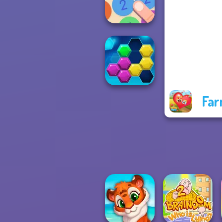
Puzzle
Merge 13
Far
Puzzle Fever