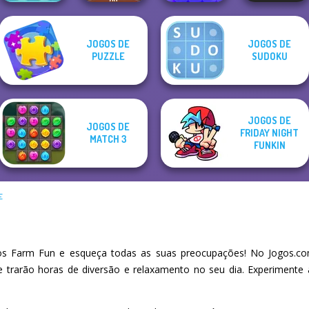
JOGOS DE
JOGOS DE
Candy Shop
10X10 Gems
Block Dropping
PUZZLE
SUDOKU
Merge
Rescue Hero
Deluxe
Merge
JOGOS DE
JOGOS DE
FRIDAY NIGHT
MATCH 3
FUNKIN
E
s Farm Fun e esqueça todas as suas preocupações! No Jogos.com
he trarão horas de diversão e relaxamento no seu dia. Experiment