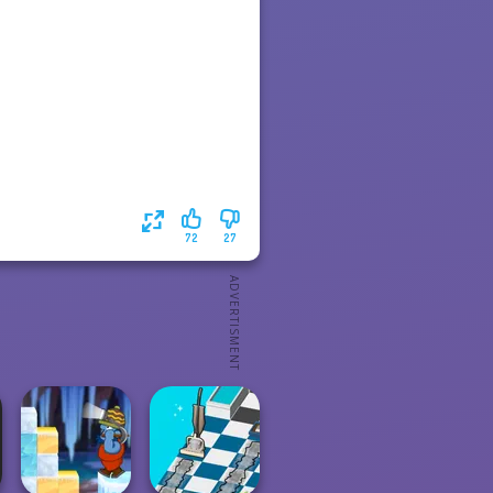
72
27