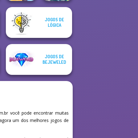
JOGOS DE
Gold Strike Icy
Dusty Maze
LÓGICA
Cave
Hunter
JOGOS DE
BEJEWELED
.br você pode encontrar muitas
e agora um dos melhores jogos de