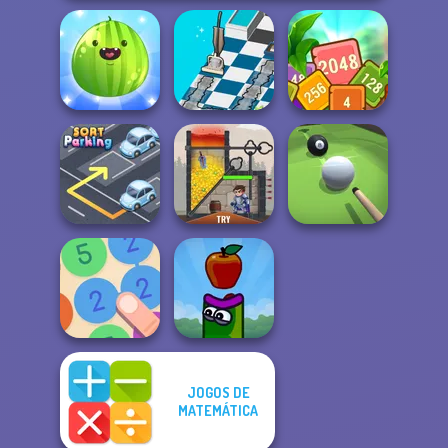
Put The Fruit
Dusty Maze
Tropical Cubes
Together
Hunter
2048
Sort Parking
Rescue Hero
Pool Master 3D
JOGOS DE
MATEMÁTICA
Merge 13
Apple Worm