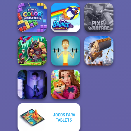
Block Color
Minecraft Pixel
Puzzle Blast
Bouncemasters
Warfare
Construction
Dragon Hunter
Muscle Clicker
Ramp Jumping
JOGOS PARA
TABLETS
Cursed Dreams
Royal Jigsaw