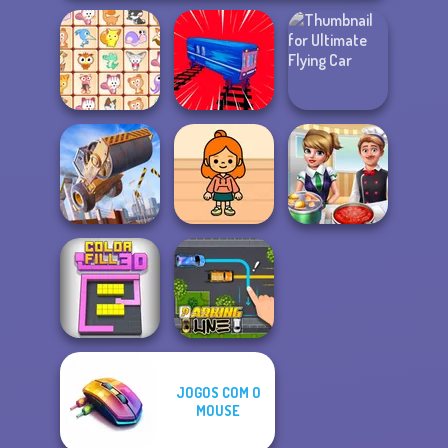
Ultimate Flying
Dream Pet Link
Train Drift
Car
Construction
TB Avataria Life
Ramp Jumping
Girl
Cooking Frenzy
JOGOS COM O
MOUSE
Color Fill 3D
Parking Line