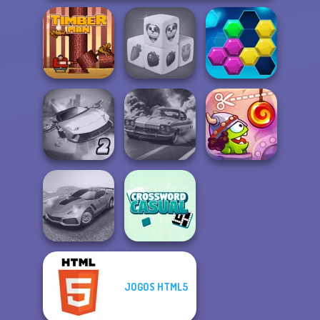
Farm Mahjong
Timberman
3D
Puzzle Fever
Ultimate Flying
Cut The Rope:
Car 2
3D Car Simulator
Time Travel
JOGOS HTML5
Madness Driver
Casual
Vertigo City
Crossword