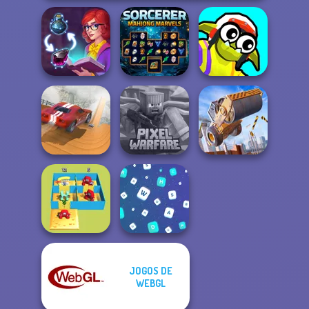
Sorcerer
Funny Blade &
Sorting Sorcery
Mahjong Marvels
Magic
City Driver:
Minecraft Pixel
Construction
Destroy Car
Warfare
Ramp Jumping
JOGOS DE
Alphabet Lore
WEBGL
Maze
Words Match