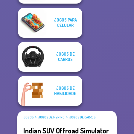
JOGOS PARA
CELULAR
JOGOS DE
CARROS
JOGOS DE
HABILIDADE
JOGOS
JOGOS DE MENINO
JOGOS DE CARROS
Indian SUV Offroad Simulator