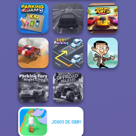
Parking Fury 3D:
Parking Jam
Highway Traffic
Beach City 2
City Driver:
Destroy Car
Sort Parking
Mr Bean Jump
JOGOS DE OBBY
Parking Fury 3D:
Night City
Offroad Island