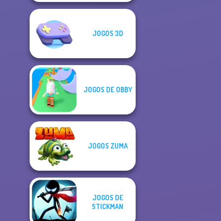
JOGOS 3D
JOGOS DE OBBY
JOGOS ZUMA
JOGOS DE
STICKMAN