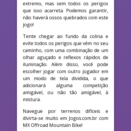
extremo, mas sem todos os perigos
que isso acarreta. Podemos garantir,
não haverá ossos quebrados com este
jogo!
Tente chegar ao fundo da colina e
evite todos os perigos que vêm no seu
caminho, com uma combinação de um
olhar aguçado e reflexos rápidos de
iluminação. Além disso, você pode
escolher jogar com outro jogador em
um modo de tela dividida, o que
adicionará alguma competição
amigável, ou não tão amigável, à
mistura.
Navegue por terrenos difíceis e
divirta-se muito em Jogos.com.br com
MX Offroad Mountain Bike!