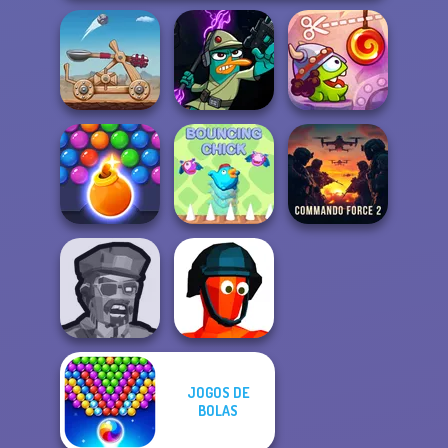
Agent P Rebel
Cut The Rope:
Clash of Stone
Spy
Time Travel
Bubble Shooter
Commando
HD 3
Bouncing Chick
Force 2
JOGOS DE
Zombies
BOLAS
Shooter
Funny Shooter