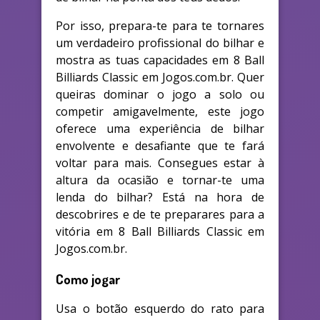
Por isso, prepara-te para te tornares
um verdadeiro profissional do bilhar e
mostra as tuas capacidades em 8 Ball
Billiards Classic em Jogos.com.br. Quer
queiras dominar o jogo a solo ou
competir amigavelmente, este jogo
oferece uma experiência de bilhar
envolvente e desafiante que te fará
voltar para mais. Consegues estar à
altura da ocasião e tornar-te uma
lenda do bilhar? Está na hora de
descobrires e de te preparares para a
vitória em 8 Ball Billiards Classic em
Jogos.com.br.
Como jogar
Usa o botão esquerdo do rato para