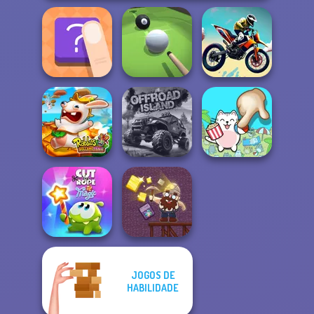
The Shape
Pool Master 3D
Bike Jump
Rabbids Volcano
Panic
Offroad Island
Spot The Cat
JOGOS DE
Cut The Rope
HABILIDADE
Magic
Gold Mine