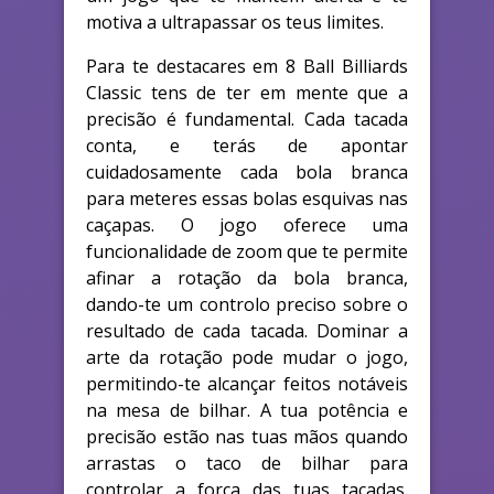
motiva a ultrapassar os teus limites.
Para te destacares em 8 Ball Billiards
Classic tens de ter em mente que a
precisão é fundamental. Cada tacada
conta, e terás de apontar
cuidadosamente cada bola branca
para meteres essas bolas esquivas nas
caçapas. O jogo oferece uma
funcionalidade de zoom que te permite
afinar a rotação da bola branca,
dando-te um controlo preciso sobre o
resultado de cada tacada. Dominar a
arte da rotação pode mudar o jogo,
permitindo-te alcançar feitos notáveis
na mesa de bilhar. A tua potência e
precisão estão nas tuas mãos quando
arrastas o taco de bilhar para
controlar a força das tuas tacadas.