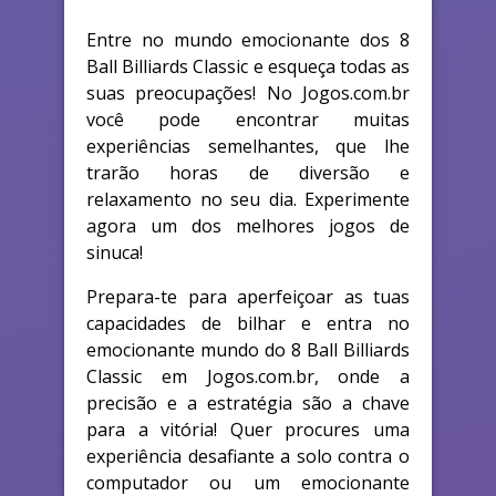
Entre no mundo emocionante dos 8
Ball Billiards Classic e esqueça todas as
suas preocupações! No Jogos.com.br
você pode encontrar muitas
experiências semelhantes, que lhe
trarão horas de diversão e
relaxamento no seu dia. Experimente
agora um dos melhores jogos de
sinuca!
Prepara-te para aperfeiçoar as tuas
capacidades de bilhar e entra no
emocionante mundo do 8 Ball Billiards
Classic em Jogos.com.br, onde a
precisão e a estratégia são a chave
para a vitória! Quer procures uma
experiência desafiante a solo contra o
computador ou um emocionante