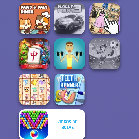
Paws & Pals
Diner
Rally Point 3
Organize It
Mahjong at
Home -
Football
Christmas Ed...
Muscle Clicker
Superstars 2024
JOGOS DE
BOLAS
Dream Pet Link
Teeth Runner