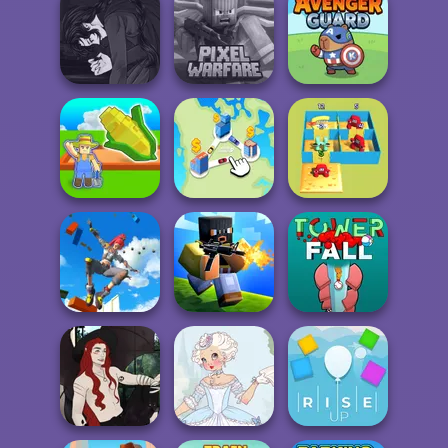
Post Apocalyptic
Om Nom Tower
Om Nom Run
Truck Trial
3D
Manga Creator
Vampire Hunter
Minecraft Pixel
P...
Warfare
Avenger Guard
My Garden
Alphabet Lore
Journey
State Connect
Maze
Only Up 3D
Parkour Go
Ascend
Poxel.io
Tower Fall