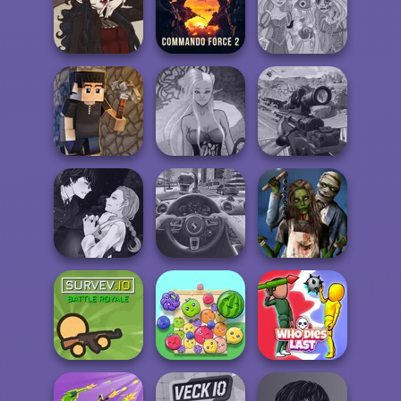
Twilight
Ghoulish To
Enchantment
Gorgeous Cool
Vampire R...
Deadshot.io
Zomb...
Commando
Rapunzel
Gothic Heroine
Force 2
Zombie Curse
Dark Mage
Sniper Combat
Vectaria.io
Creator
3D
Manga Creator
Vampire Hunter
Zombie
P...
Traffic Jam 3D
Romance