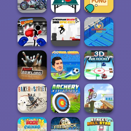
Rope Bawling 2
Rope Bawling
Hurdles Heroes
Super Bike Wild
Race
Table Tennis Pro
Ping Pong
Stickman Boxing
Stickman Skate:
KO Champion
360 Epic City
Swimming Pro
Football
Classic Bowling
Legends 2021
3D Air Hockey