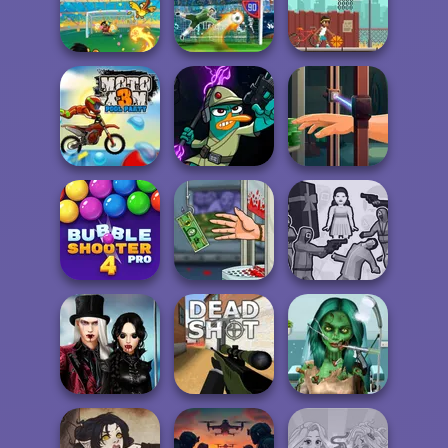
Archery World
Biker Street
Tour
Moto Maniac
Foot Chinko
3D Free Kick
Street Ball Star
Moto X3M Pool
Agent P Rebel
Hand Me The
Party
Spy
Goods
Bubble Shooter
Handless
Squid Battle
Pro 4
Millionaire
Simulator