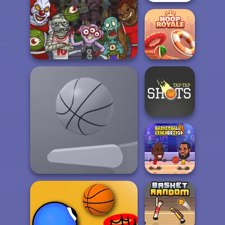
Basketball FRVR
Basket Monsterz
Hoop Royale
Tap-Tap Shots
Basketball
Flipper Dunk 3D
Legends 2020