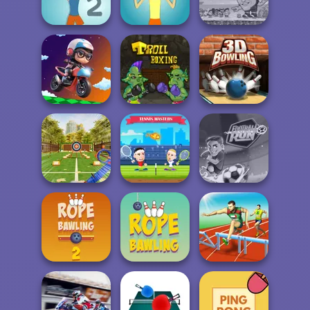
2
Mini Golf Saga
Badminton
Super Soccer
Noggins
Muscle Clicker 2
Muscle Clicker
Christmas
Moto Boss
Troll Boxing
3D Bowling
Archery Master
Tennis Masters
Football Run