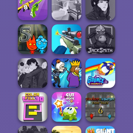
Survev.io
Fruit Party
Who Dies Last
Manga Creator
Merge 2048 Gun
Vampire Hunter
Rush
Veck.io
P...
Fireboy and
Watergirl 5
Elemen...
Sniper Shooter 2
Jacksmith
Manga Creator
Vampire Hunter
P...
Murder
Bouncemasters