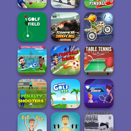
Cricket Legends
Challenge
Free Kick Classic
Snowboard King
Real Football
2024
Goal Pinball
Super Trucks
Moto X3M
Golf Field
Offroad 2
Spooky Land
Table Tennis
Football Masters
Football Tricks
World Tour
Penalty Shooters
Power