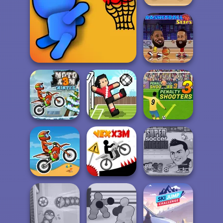
Basket Random
Basket Battle
Basketball Stars
Penalty Shooters
Moto X3M Winter
Soccer Random
3
Super Soccer
Moto X3M
Vex X3M
Noggins