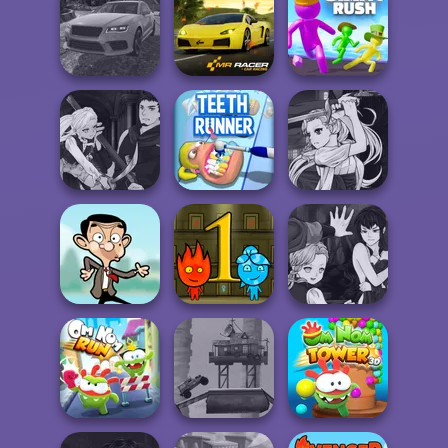
Fireboy and
Cut The Rope
Watergirl 6:
Color Fill 3D
Magic
Fairy...
Real Drift
Multiplayer
Mr. Racer
Giant Rush!
Manga Creator
Manga Creator
Vampire Hunter
Vampire Hunter
P...
Teeth Runner
P...
Manga Creator
Fireboy and
Vampire Hunter
Mr Bean Jump
Watergirl
P...