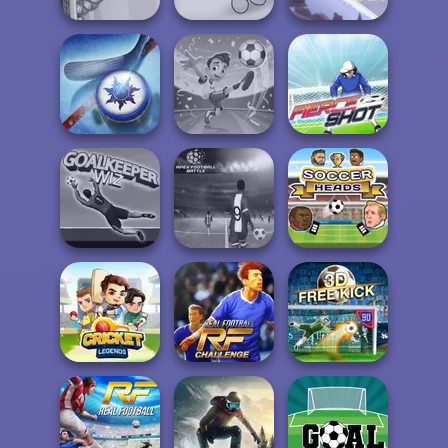
Boxing Gang
Ski Jump
Soccer Snakes
Stars
Challenge
Football
Air Hockey Cup
Superstars 2024
Fierce Shot
Apex Football
Goalkeeper Wiz
Battle
Soccer Heads
Real Football