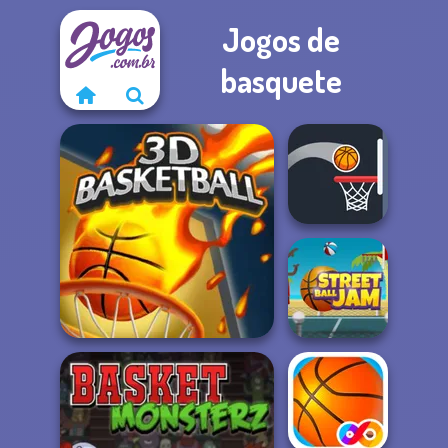
Jogos de
basquete
Bouncy Dunks
3D Basketball
Street Ball Jam