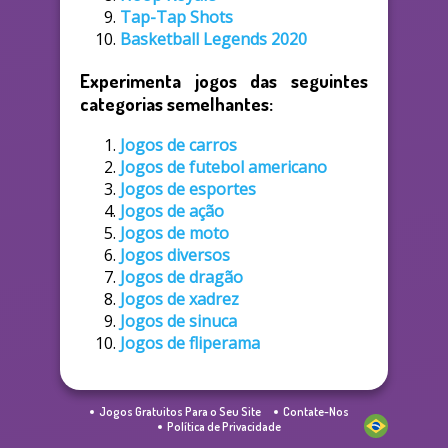
Tap-Tap Shots
Basketball Legends 2020
Experimenta jogos das seguintes
categorias semelhantes:
Jogos de carros
Jogos de futebol americano
Jogos de esportes
Jogos de ação
Jogos de moto
Jogos diversos
Jogos de dragão
Jogos de xadrez
Jogos de sinuca
Jogos de fliperama
Jogos Gratuitos Para o Seu Site
Contate-Nos
Política de Privacidade