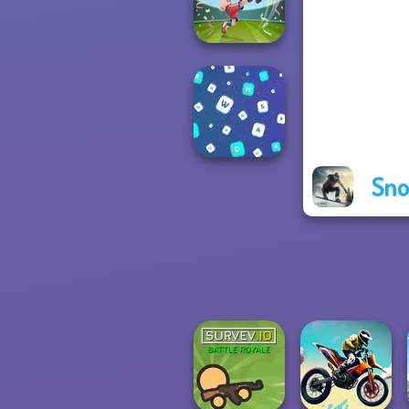
Mahjong Marvels
Football
Superstars 2024
Sno
Words Match