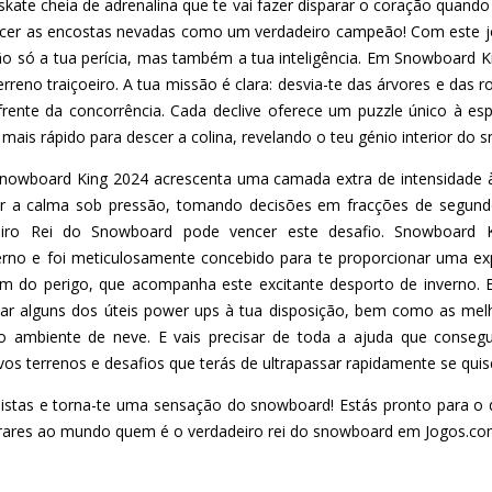
skate cheia de adrenalina que te vai fazer disparar o coração quan
escer as encostas nevadas como um verdadeiro campeão! Com este j
 só a tua perícia, mas também a tua inteligência. Em Snowboard King
reno traiçoeiro. A tua missão é clara: desvia-te das árvores e das r
rente da concorrência. Cada declive oferece um puzzle único à esp
mais rápido para descer a colina, revelando o teu génio interior do
nowboard King 2024 acrescenta uma camada extra de intensidade 
r a calma sob pressão, tomando decisões em fracções de segundo
eiro Rei do Snowboard pode vencer este desafio. Snowboard K
erno e foi meticulosamente concebido para te proporcionar uma exp
 do perigo, que acompanha este excitante desporto de inverno. 
r alguns dos úteis power ups à tua disposição, bem como as melh
o ambiente de neve. E vais precisar de toda a ajuda que consegu
os terrenos e desafios que terás de ultrapassar rapidamente se quis
 pistas e torna-te uma sensação do snowboard! Estás pronto para o 
trares ao mundo quem é o verdadeiro rei do snowboard em Jogos.com