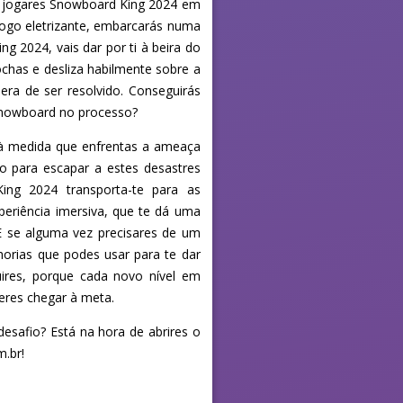
do jogares Snowboard King 2024 em
ogo eletrizante, embarcarás numa
 2024, vais dar por ti à beira do
ochas e desliza habilmente sobre a
era de ser resolvido. Conseguirás
 snowboard no processo?
à medida que enfrentas a ameaça
 para escapar a estes desastres
ing 2024 transporta-te para as
eriência imersiva, que te dá uma
E se alguma vez precisares de um
orias que podes usar para te dar
ires, porque cada novo nível em
eres chegar à meta.
desafio? Está na hora de abrires o
.br!