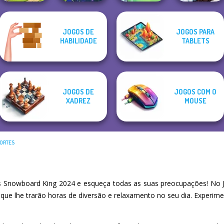
JOGOS DE
JOGOS PARA
HABILIDADE
TABLETS
Dream Pet Link 2
Bubble Letters
Soccer Snakes
Snow Ride 3D
JOGOS DE
JOGOS COM O
XADREZ
MOUSE
PORTES
 Snowboard King 2024 e esqueça todas as suas preocupações! No J
 que lhe trarão horas de diversão e relaxamento no seu dia. Experi