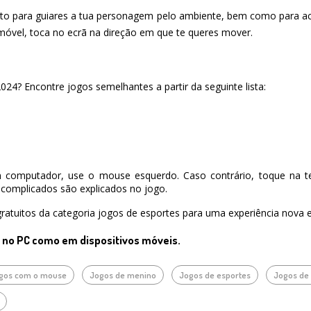
to para guiares a tua personagem pelo ambiente, bem como para acti
o móvel, toca no ecrã na direção em que te queres mover.
4? Encontre jogos semelhantes a partir da seguinte lista:
 computador, use o mouse esquerdo. Caso contrário, toque na te
complicados são explicados no jogo.
ratuitos da categoria jogos de esportes para uma experiência nova e
o no PC como em dispositivos móveis.
gos com o mouse
Jogos de menino
Jogos de esportes
Jogos de 