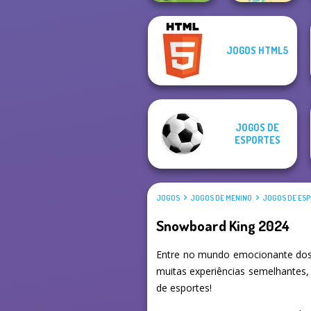
JOGOS HTML5
Survev.io
Bike Jump
JOGOS DE
ESPORTES
JOGOS
JOGOS DE MENINO
JOGOS DE ES
Snowboard King 2024
Entre no mundo emocionante dos
muitas experiências semelhantes,
de esportes!