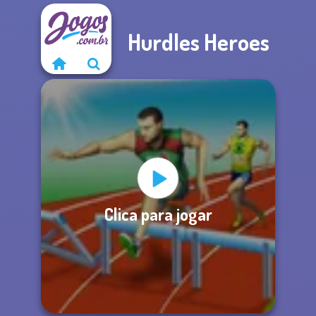
Hurdles Heroes
Clica para jogar