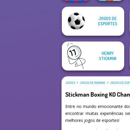
JOGOS DE
Red Stickman vs
ESPORTES
Monster School
Muscle Clicker 2
HENRY
STICKMIN
JOGOS
JOGOS DE MENINO
JOGOS DE ES
Stickman Boxing KO Cha
Entre no mundo emocionante dos
encontrar muitas experiências s
melhores jogos de esportes!