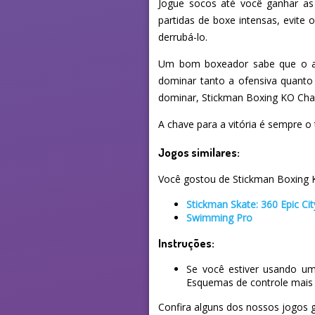
Jogue socos até você ganhar as
partidas de boxe intensas, evite
derrubá-lo.
Um bom boxeador sabe que o at
dominar tanto a ofensiva quanto 
dominar, Stickman Boxing KO Cham
A chave para a vitória é sempre 
Jogos similares:
Você gostou de Stickman Boxing K
Stickman Skate: 360 Epic Cit
Swimming Pro
Instruções:
Se você estiver usando um
Esquemas de controle mais 
Confira alguns dos nossos jogos g