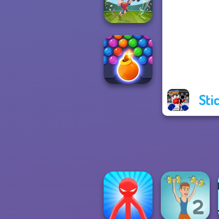
Online
Football
Superstars 2024
Sti
Bubble Shooter
HD 3