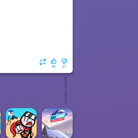
191
57