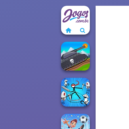
Tanks 2D: Tank
Wars
Stickman Rogue