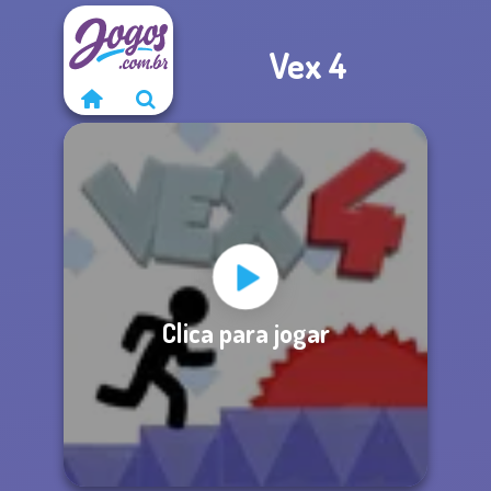
Vex 4
Clica para jogar