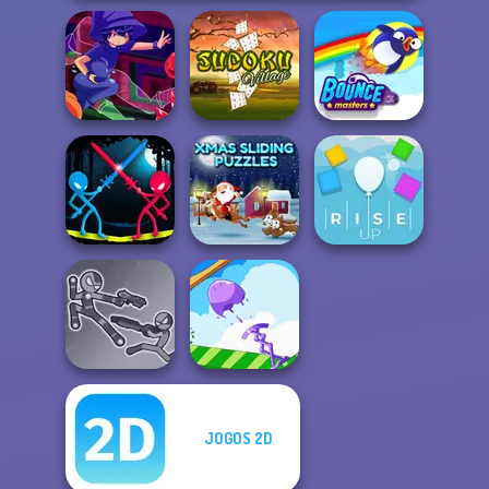
Mirror Wizard
Sudoku Village
Bouncemasters
Stick Duel:
Xmas Sliding
Medieval Wars
Puzzles
Rise Up
JOGOS 2D
Stick Duel: Battle
Hero
Mini Springs