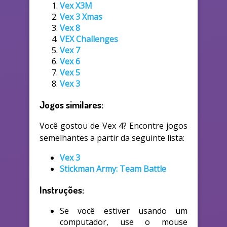
Vex X3M
Vex 3 Xmas
Vex 8
VEX Challenges
Vex 7
Vex 6
Vex 5
Vex 3
Jogos similares:
Você gostou de Vex 4? Encontre jogos
semelhantes a partir da seguinte lista:
Vex 3
Stickman Army: Team Battle
Instruções:
Se você estiver usando um
computador, use o mouse