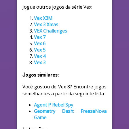
Jogue outros jogos da série Vex:
Vex X3M
Vex 3 Xmas
VEX Challenges
Vex 7
Vex 6
Vex 5
Vex 4
Vex 3
Jogos similares:
Você gostou de Vex 8? Encontre jogos
semelhantes a partir da seguinte lista:
Agent P Rebel Spy
Geometry Dash: FreezeNova
Game