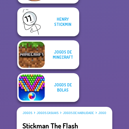
HENRY
STICKMIN
JOGOS DE
MINECRAFT
JOGOS DE
BOLAS
JOGOS
JOGOS CASUAIS
JOGOS DE HABILIDADE
JOGOS DE STICKMAN
Stickman The Flash