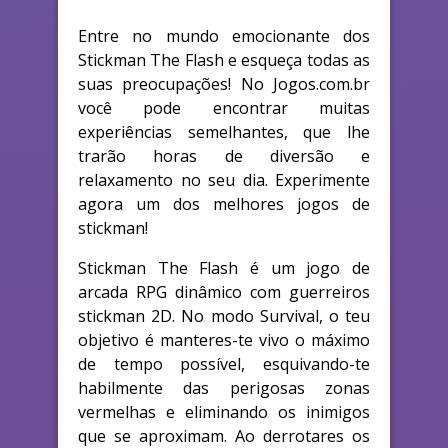
Entre no mundo emocionante dos
Stickman The Flash e esqueça todas as
suas preocupações! No Jogos.com.br
você pode encontrar muitas
experiências semelhantes, que lhe
trarão horas de diversão e
relaxamento no seu dia. Experimente
agora um dos melhores jogos de
stickman!
Stickman The Flash é um jogo de
arcada RPG dinâmico com guerreiros
stickman 2D. No modo Survival, o teu
objetivo é manteres-te vivo o máximo
de tempo possível, esquivando-te
habilmente das perigosas zonas
vermelhas e eliminando os inimigos
que se aproximam. Ao derrotares os