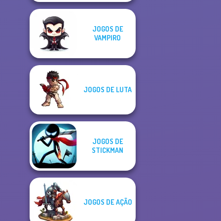
JOGOS DE
VAMPIRO
JOGOS DE LUTA
JOGOS DE
STICKMAN
JOGOS DE AÇÃO