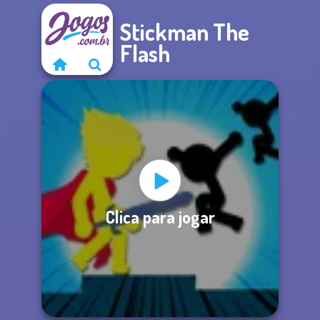
Stickman The
Flash
Clica para jogar