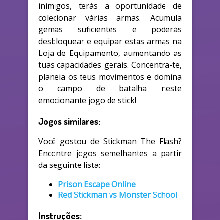
inimigos, terás a oportunidade de
colecionar várias armas. Acumula
gemas suficientes e poderás
desbloquear e equipar estas armas na
Loja de Equipamento, aumentando as
tuas capacidades gerais. Concentra-te,
planeia os teus movimentos e domina
o campo de batalha neste
emocionante jogo de stick!
Jogos similares:
Você gostou de Stickman The Flash?
Encontre jogos semelhantes a partir
da seguinte lista:
Prison Escape Online
Red Stickman vs Monster School
Instruções: