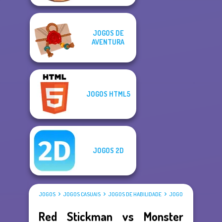
JOGOS DE
AVENTURA
JOGOS HTML5
JOGOS 2D
JOGOS
JOGOS CASUAIS
JOGOS DE HABILIDADE
JOGOS DE STICKMAN
Red Stickman vs Monster