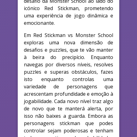
desafio da Monster School ao lado do
icónico Red Stickman, prometendo
uma experiência de jogo dinâmica e
emocionante.
Em Red Stickman vs Monster School
exploras uma nova dimensão de
desafios e puzzles, que te vão manter
à beira do precipício. Enquanto
navegas por diversos níveis, resolves
puzzles e superas obstáculos, fazes
isto enquanto controlas uma
variedade de personagens que
acrescentam profundidade e emoção à
jogabilidade. Cada novo nível traz algo
de novo que te manterá alerta, por
isso não baixes a guarda. Embora as
personagens stickman que podes
controlar sejam poderosas e tenham