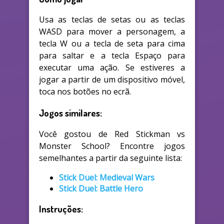
Usa as teclas de setas ou as teclas
WASD para mover a personagem, a
tecla W ou a tecla de seta para cima
para saltar e a tecla Espaço para
executar uma ação. Se estiveres a
jogar a partir de um dispositivo móvel,
toca nos botões no ecrã.
Jogos similares:
Você gostou de Red Stickman vs
Monster School? Encontre jogos
semelhantes a partir da seguinte lista:
Stick Duel: Medieval Wars
Stick Duel: Battle Hero
Instruções: