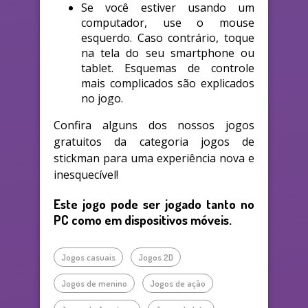
Se você estiver usando um
computador, use o mouse
esquerdo. Caso contrário, toque
na tela do seu smartphone ou
tablet. Esquemas de controle
mais complicados são explicados
no jogo.
Confira alguns dos nossos jogos
gratuitos da categoria jogos de
stickman para uma experiência nova e
inesquecível!
Este jogo pode ser jogado tanto no
PC como em dispositivos móveis.
Jogos casuais
Jogos 2D
Jogos de menino
Jogos de ação