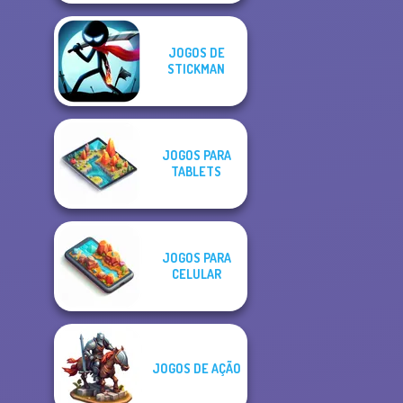
JOGOS DE
STICKMAN
JOGOS PARA
TABLETS
JOGOS PARA
CELULAR
JOGOS DE AÇÃO