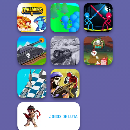
Crowd
Stick Duel:
Dynamons 8
Lumberjack
Medieval Wars
Tanks 2D: Tank
SUV Snow
Wars
Driving 3D
Egg Farm
JOGOS DE LUTA
Dusty Maze
Tom Clancy's
Hunter
Shootout