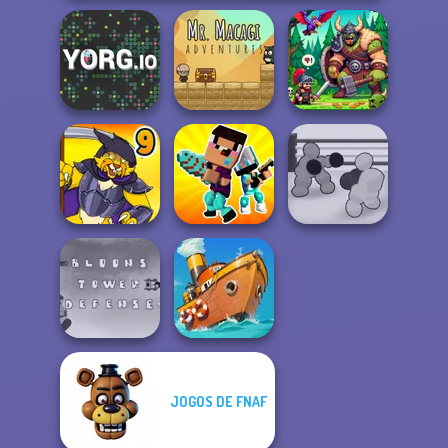
Mr. Macagi
YORG.io
Adventures
Dragon Hunter
Noob vs Pro
Boxing Gang
Dynamons 9
Challenge
Stars
JOGOS DE FNAF
Bloons Tower
Defense
Clean the Ocean