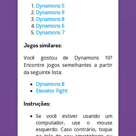
Dynamons 5
Dynamons 9
Dynamons 8
Dynamons 6
Dynamons 7
Jogos similares:
Você gostou de Dynamons 10?
Encontre jogos semelhantes a partir
da seguinte lista:
Dynamons 8
Elevator Fight
Instruções:
Se você estiver usando um
computador, use o mouse
esquerdo. Caso contrário, toque
na tela do seu smartphone ou