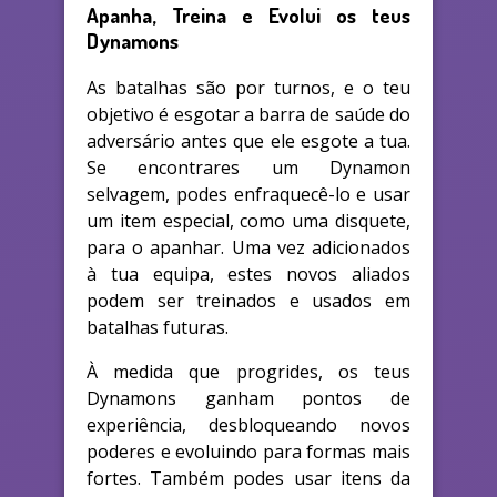
Apanha, Treina e Evolui os teus
Dynamons
As batalhas são por turnos, e o teu
objetivo é esgotar a barra de saúde do
adversário antes que ele esgote a tua.
Se encontrares um Dynamon
selvagem, podes enfraquecê-lo e usar
um item especial, como uma disquete,
para o apanhar. Uma vez adicionados
à tua equipa, estes novos aliados
podem ser treinados e usados em
batalhas futuras.
À medida que progrides, os teus
Dynamons ganham pontos de
experiência, desbloqueando novos
poderes e evoluindo para formas mais
fortes. Também podes usar itens da