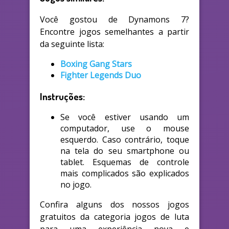
Você gostou de Dynamons 7?
Encontre jogos semelhantes a partir
da seguinte lista:
Boxing Gang Stars
Fighter Legends Duo
Instruções:
Se você estiver usando um
computador, use o mouse
esquerdo. Caso contrário, toque
na tela do seu smartphone ou
tablet. Esquemas de controle
mais complicados são explicados
no jogo.
Confira alguns dos nossos jogos
gratuitos da categoria jogos de luta