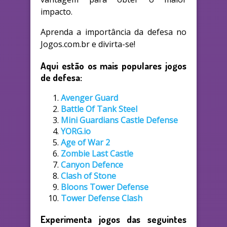
impacto.
Aprenda a importância da defesa no
Jogos.com.br e divirta-se!
Aqui estão os mais populares jogos
de defesa:
Avenger Guard
Battle Of Tank Steel
Mini Guardians Castle Defense
YORG.io
Age of War 2
Zombie Last Castle
Canyon Defence
Clash of Stone
Bloons Tower Defense
Tower Defense Clash
Experimenta jogos das seguintes