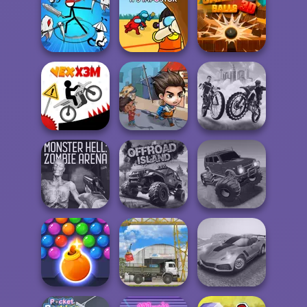
Manga Creator
Manga Creator
Vampire Hunter
Vampire Hunter
P...
P...
Bloxd.io
Stickman Rogue
Survival 456 But
Online
It Impostor
Cannon Balls 3D
Last Day On Earth
City Bike Racing
Vex X3M
Survival
Champion
Monster Hell:
Offroad Muddy
Zombie Arena
Offroad Island
Trucks