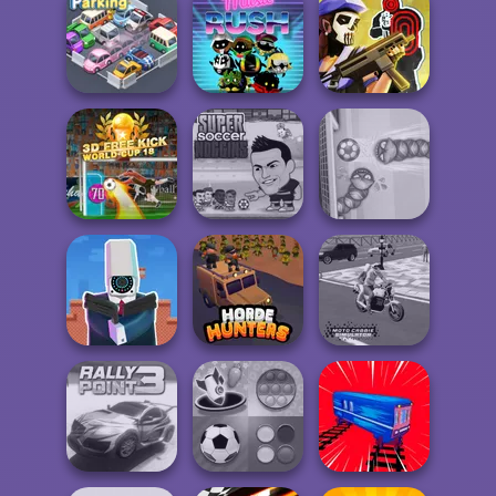
Bubble Shooter
Madness Driver
HD 3
The Cargo
Vertigo City
Tom Clancy's
Pocket Parking
Music Rush
Shootout
3D Free Kick
Super Soccer
World Cup 18
Noggins
Soccer Snakes
Cameraman vs
Moto Cabbie
Toilets Puzzle
Horde Hunters
Simulator