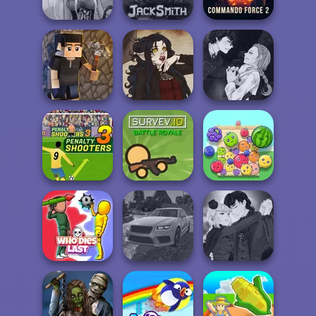
Traffic Jam 3D
Vampire R...
Zomb...
Dark Mage
Commando
Creator
Jacksmith
Force 2
Manga Creator
Vampire Hunter
Vectaria.io
Gothic Heroine
P...
Penalty Shooters
3
Survev.io
Fruit Party
Manga Creator
Real Drift
Vampire Hunter