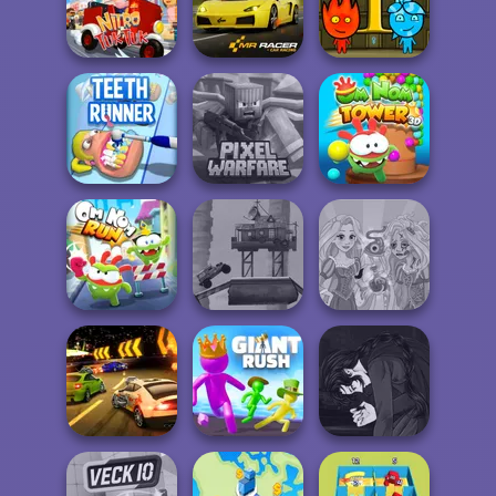
Stick Duel:
Watergirl 6:
Parking Jam
Medieval Wars
Fairy...
Fireboy and
Nitro Tuk Tuk
Mr. Racer
Watergirl
Minecraft Pixel
Om Nom Tower
Teeth Runner
Warfare
3D
Post Apocalyptic
Rapunzel
Om Nom Run
Truck Trial
Zombie Curse