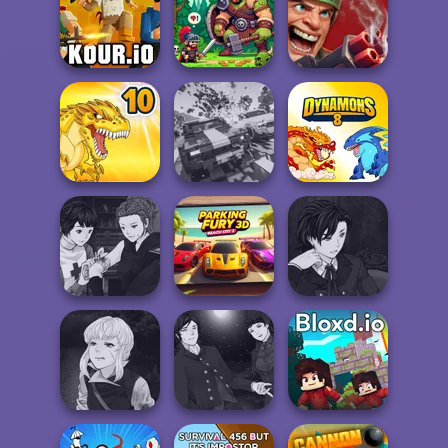
Western Sniper
Train Miner
Go Escape
Rift of Hell:
Kour.io
Dragon Hunter
Demons War
Carnage Battle
Dynamons 10
Arena
Dynamons 8
Manga Creator
Manga Creator
Vampire Hunter
Parking Fury 3D:
Vampire Hunter
P...
Beach City 2
P...