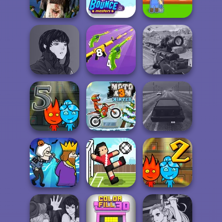
Who Dies Last
Multiplayer
P...
Zombie
My Garden
Romance
Bouncemasters
Journey
Manga Creator
Vampire Hunter
Merge 2048 Gun
Sniper Combat
P...
Rush
3D
Fireboy and
Watergirl 5
Elemen...
Moto X3M Winter
Highway Traffic
Fireboy and