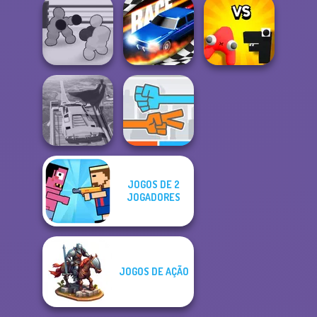
Mind Games for
Rally Point 3
2-3-4 Player
Train Drift
Boxing Gang
Alphabet: Merge
Stars
Drag Race 3D
And Fight
JOGOS DE 2
Super Hero
JOGADORES
Driving School
Roshambo
JOGOS DE AÇÃO