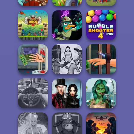
Village Defense
Tower Crush
Castle Defense
Agent P Rebel
Bubble Shooter
Clash of Orcs
Spy
Pro 4
Handless
Squid Battle
Hand Me The
Millionaire
Simulator
Goods
Twilight
Ghoulish To
Enchantment
Gorgeous Cool