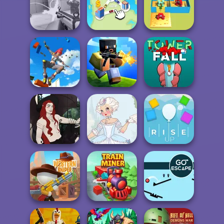
Manga Creator
Burnin' Rubber 5
Vampire Hunter
XS
Giant Rush!
P...
Alphabet Lore
Veck.io
State Connect
Maze
Only Up 3D
Parkour Go
Ascend
Poxel.io
Tower Fall
Casual Magic
Marie Antoinette
Maker 2.0
2.0
Rise Up