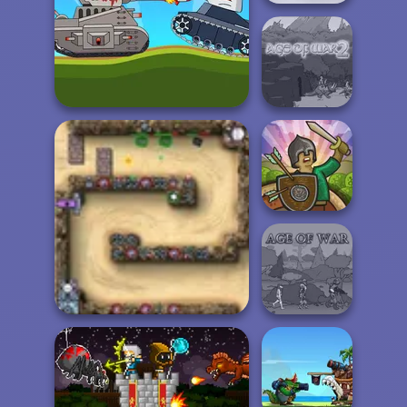
Bloons Tower
Defense
Battle Of Tank Steel
Age of War 2
Tower Defense
Clash
Canyon Defence
Age of War