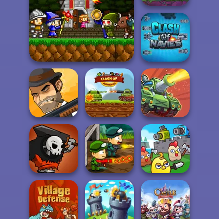
Clash Of The
Deep Sea
Monsters
Mini Guardians Castle
Defense
Clash Of Navies
Mafia Wars
Clash Of Armour
Clash of Tanks
Zombie Last
Merge Cannon:
Clash of Skulls
Castle
Chicken Defense