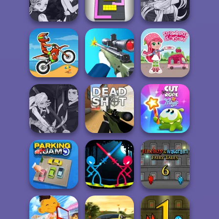
Watergirl 2
Murder
Soccer Random
Light...
Manga Creator
Manga Creator
Vampire Hunter
Vampire Hunter
P...
Color Fill 3D
P...
Strawberry
Moto X3M
Sniper Shooter 2
Shortcake
Manga Creator
Vampire Hunter
Cut The Rope
P...
Deadshot.io
Magic
Fireboy and