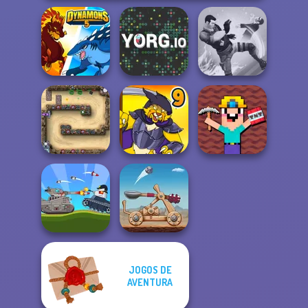
Dynamons 5
YORG.io
Gang Brawlers
Noob Miner:
Escape From
Canyon Defence
Dynamons 9
Prison
JOGOS DE
Battle Of Tank
AVENTURA
Steel
Clash of Stone