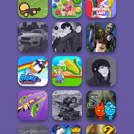
Manga Creator
Vampire Hunter
Vectaria.io
Gothic Heroine
P...
Survev.io
Fruit Party
Who Dies Last
Manga Creator
Real Drift
Vampire Hunter
Zombie
Multiplayer
P...
Romance
Manga Creator
My Garden
Vampire Hunter
Bouncemasters
Journey
P...