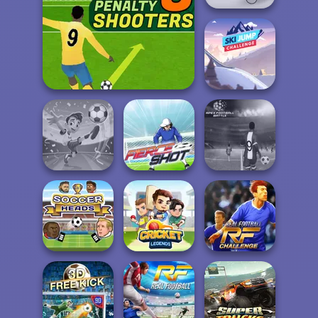
Boxing Gang
Stars
Ski Jump
Penalty Shooters 3
Challenge
Football
Apex Football
Superstars 2024
Fierce Shot
Battle
Real Football
Soccer Heads
Cricket Legends
Challenge