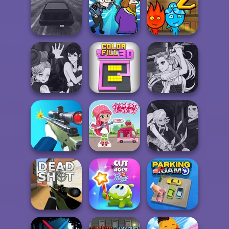
Fireboy and
Merge 2048 Gun
Sniper Combat
Watergirl 5
Rush
3D
Elemen...
Fireboy and
Watergirl 2
Highway Traffic
Murder
Light...
Manga Creator
Manga Creator
Vampire Hunter
Vampire Hunter
P...
Color Fill 3D
P...
Manga Creator
Strawberry
Vampire Hunter
Sniper Shooter 2
Shortcake
P...