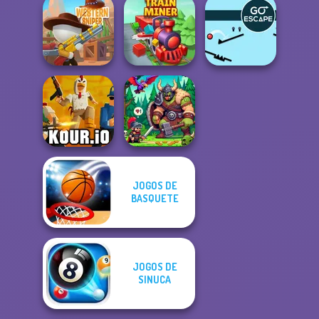
Casual Magic
Marie Antoinette
Maker 2.0
2.0
Rise Up
Western Sniper
Train Miner
Go Escape
JOGOS DE
BASQUETE
Kour.io
Dragon Hunter
JOGOS DE
SINUCA