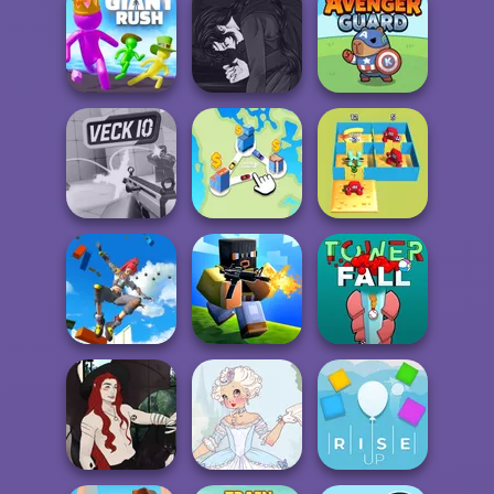
Post Apocalyptic
Rapunzel
Burnin' Rubber 5
Truck Trial
Zombie Curse
XS
Manga Creator
Vampire Hunter
Giant Rush!
P...
Avenger Guard
Alphabet Lore
Veck.io
State Connect
Maze
Only Up 3D
Parkour Go
Ascend
Poxel.io
Tower Fall