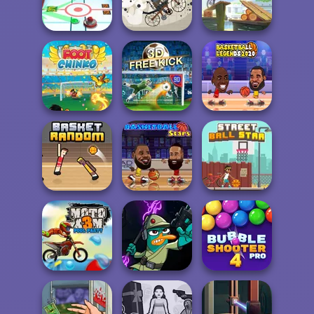
Stickman Skate:
360 Epic City
Swimming Pro
Classic Bowling
3D Air Hockey
Biker Street
Moto Maniac
Basketball
Foot Chinko
3D Free Kick
Legends 2020
Basket Random
Basketball Stars
Street Ball Star