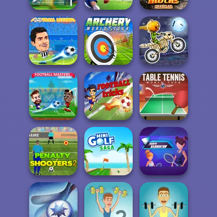
Super Trucks
Free Kick Classic
Real Football
Offroad 2
Football
Archery World
Moto X3M
Legends 2021
Tour
Spooky Land
Table Tennis
Football Masters
Football Tricks
World Tour
Penalty Shooters
Power