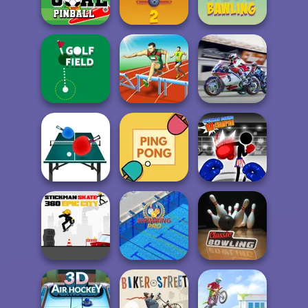
Archery Master
Tennis Masters
Football Run
Goal Pinball
Rope Bawling 2
Rope Bawling
Super Bike Wild
Golf Field
Hurdles Heroes
Race
Stickman Boxing
Table Tennis Pro
Ping Pong
KO Champion