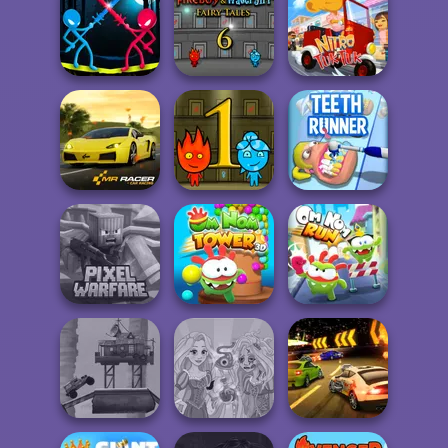
Cut The Rope
Deadshot.io
Magic
Parking Jam
Fireboy and
Stick Duel:
Watergirl 6:
Medieval Wars
Fairy...
Nitro Tuk Tuk
Fireboy and
Mr. Racer
Watergirl
Teeth Runner
Minecraft Pixel
Om Nom Tower
Warfare
3D
Om Nom Run