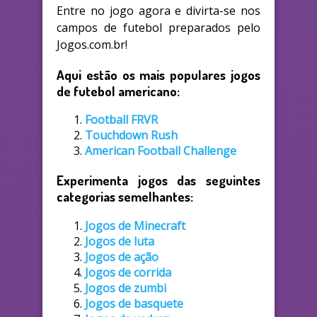
Entre no jogo agora e divirta-se nos
campos de futebol preparados pelo
Jogos.com.br!
Aqui estão os mais populares jogos
de futebol americano:
Football FRVR
Touchdown Rush
American Football Challenge
Experimenta jogos das seguintes
categorias semelhantes:
Jogos de Minecraft
Jogos de luta
Jogos de ação
Jogos de corrida
Jogos de zumbi
Jogos de basquete