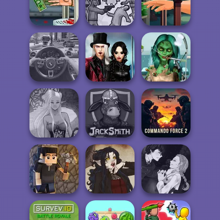
Moto X3M Pool
Agent P Rebel
Bubble Shooter
Party
Spy
Pro 4
Handless
Squid Battle
Hand Me The
Millionaire
Simulator
Goods
Twilight
Ghoulish To
Enchantment
Gorgeous Cool
Traffic Jam 3D
Vampire R...
Zomb...
Dark Mage
Commando
Creator
Jacksmith
Force 2