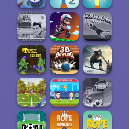
2
Mini Golf Saga
Badminton
Air Hockey Cup
Muscle Clicker 2
Muscle Clicker
Super Soccer
Noggins
Christmas
Moto Boss
Goalkeeper Wiz
Snowboard King
Troll Boxing
3D Bowling
2024