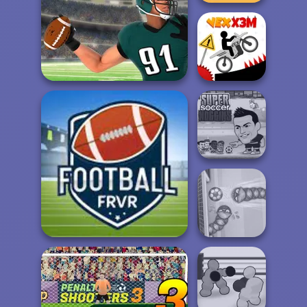
Moto X3M
American Football
Challenge
Vex X3M
Super Soccer
Noggins
Football FRVR
Soccer Snakes