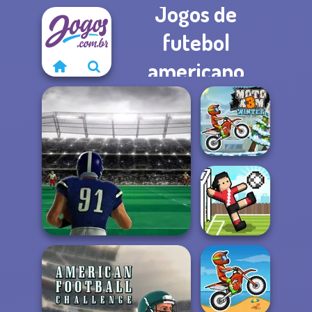
Jogos de
futebol
americano
Moto X3M Winter
Touchdown Rush
Soccer Random