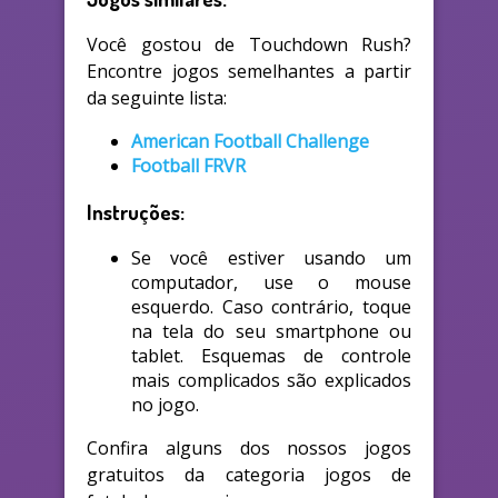
Você gostou de Touchdown Rush?
Encontre jogos semelhantes a partir
da seguinte lista:
American Football Challenge
Football FRVR
Instruções:
Se você estiver usando um
computador, use o mouse
esquerdo. Caso contrário, toque
na tela do seu smartphone ou
tablet. Esquemas de controle
mais complicados são explicados
no jogo.
Confira alguns dos nossos jogos
gratuitos da categoria jogos de