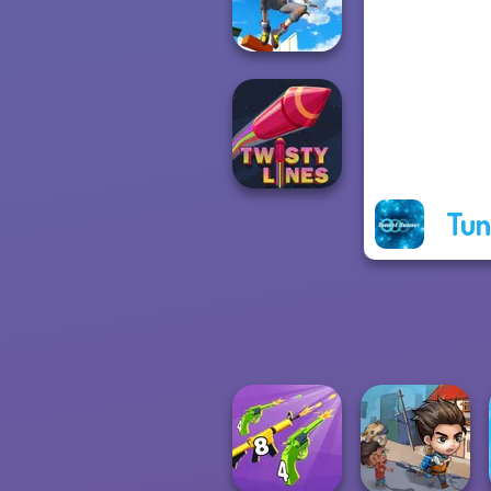
Green Ball
Only Up 3D
Parkour Go
Ascend
Tun
Twisty Lines