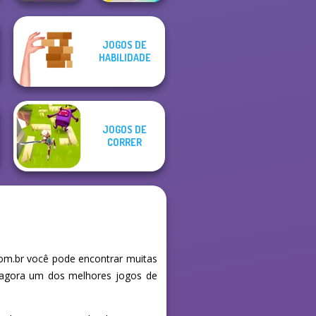
JOGOS DE
HABILIDADE
Giant Rush!
Fun Race 3D
JOGOS DE
CORRER
om.br você pode encontrar muitas
e agora um dos melhores jogos de