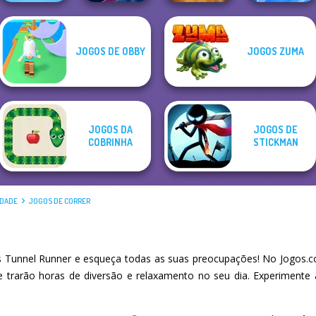
JOGOS DE OBBY
JOGOS ZUMA
Shape-shifting
Paper Flight
Extreme Run 3D
Shot Trigger
JOGOS DA
JOGOS DE
COBRINHA
STICKMAN
IDADE
JOGOS DE CORRER
Tunnel Runner e esqueça todas as suas preocupações! No Jogos.c
he trarão horas de diversão e relaxamento no seu dia. Experiment