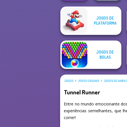
JOGOS DE
Merge 2048 Gun
Last Day On Earth
PLATAFORMA
Rush
Survival
JOGOS DE
BOLAS
JOGOS
JOGOS CASUAIS
JOGOS DE HABIL
Tunnel Runner
Entre no mundo emocionante dos 
experiências semelhantes, que l
correr!