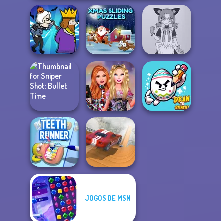
Xmas Sliding
Tokyo Mew Mew
Murder
Puzzles
Creator
Sniper Shot:
Bestie Birthday
Bullet Time
Surprise
Draw To Smash!
JOGOS DE MSN
City Driver:
Teeth Runner
Destroy Car