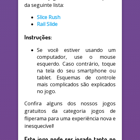
da seguinte lista:
Slice Rush
Rail Slide
Instruções:
Se você estiver usando um
computador, use o mouse
esquerdo. Caso contrário, toque
na tela do seu smartphone ou
tablet. Esquemas de controle
mais complicados são explicados
no jogo.
Confira alguns dos nossos jogos
gratuitos da categoria jogos de
fliperama para uma experiência nova e
inesquecível!
Este jogo pode ser jogado tanto no