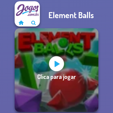
Element Balls
Clica para jogar