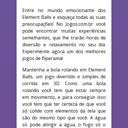
Entre no mundo emocionante dos
Element Balls e esqueça todas as suas
preocupações! No Jogos.com.br você
pode encontrar muitas experiências
semelhantes, que lhe trarão horas de
diversão e relaxamento no seu dia.
Experimente agora um dos melhores
jogos de fliperama!
Mantenha a bola rolando em Element
Balls, um jogo divertido e simples de
corrida em 3D. Como uma bola
rolando você tem que estar sempre
em movimento, e para conseguir isso
você tem que ter certeza de que você
só colide com elementos da tela que
são do mesmo tipo que você. A água
só pode atingir a água, o fogo só o