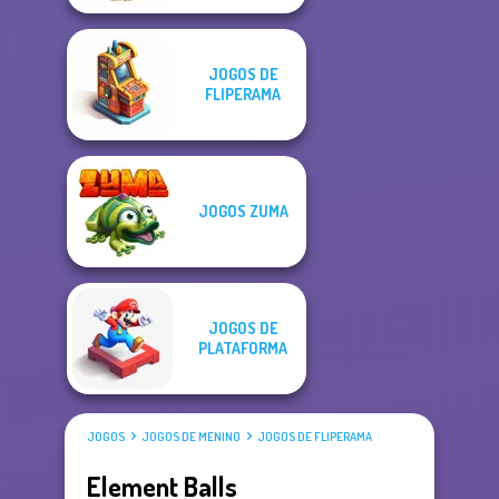
JOGOS DE
FLIPERAMA
JOGOS ZUMA
JOGOS DE
PLATAFORMA
JOGOS
JOGOS DE MENINO
JOGOS DE FLIPERAMA
Element Balls