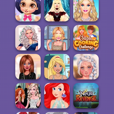
Barbie What's
Your Purse-
Happy Vibes Soft
Summer Picnic
onali...
Girls
Date
Princess Caring
Vampire Doll
Barbie's Tropical
For Baby Princ...
Avatar Creator
Wedding
TikTok
Design My Velvet
Princesses
Couple Cooking
Dress
#croptop
Challenge
Perfect Summer
Crazy Hair School
Barbie Is Having
Makeup TikTok
Salon
A Baby
T...