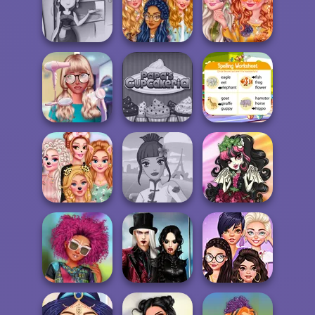
Barbie's Movie
Sisters High
Inspired Outfit...
Path Control
School Prom
Sara's Cooking
Princesses
Class:
Princesses: Hello
Autumn
Thanksgi...
Spring
Celebrations
Nerd To Popular
Papa's
Makeover Mania
Cupcakeria
Correct Word
Fashion
Princesses
Designer World
Gargoyle
Sleepover Party
Tour
Princess