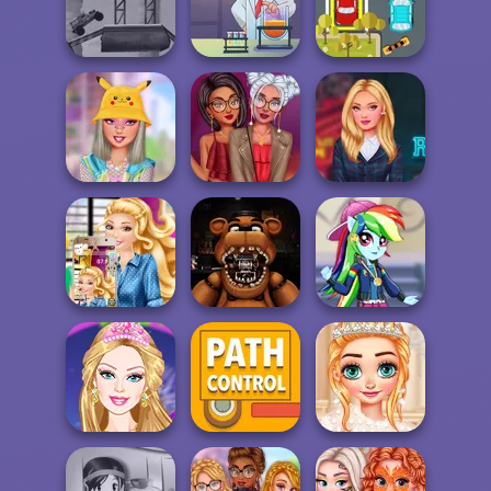
Rapunzel's Blog
Elsa Vs Rapunzel
Vampire Hunter
Travel Fashion
Fashion Game
P...
Post Apocalyptic
Chemistry Set
Extreme Car
Truck Trial
Balance
Parking
Princesses
Ever After High
Multilayered
Dolls #kidcore
Fashio...
Riverdale Looks
Barbie's New
FNAF: Night at
Smart Phone
the Dentist
Rainbow Pony