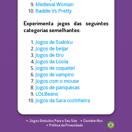
Medieval Woman
Baddie Vs Pretty
Experimenta jogos das seguintes
categorias semelhantes:
Jogos de Sudoku
Jogos de beijar
Jogos de tiro
Jogos da Loola
Jogos de coquetel
Jogos de vampiro
Jogos com o mouse
Jogos de panquecas
LOLBeans
Jogos da Sara cozinheira
Jogos Gratuitos Para o Seu Site
Contate-Nos
Política de Privacidade