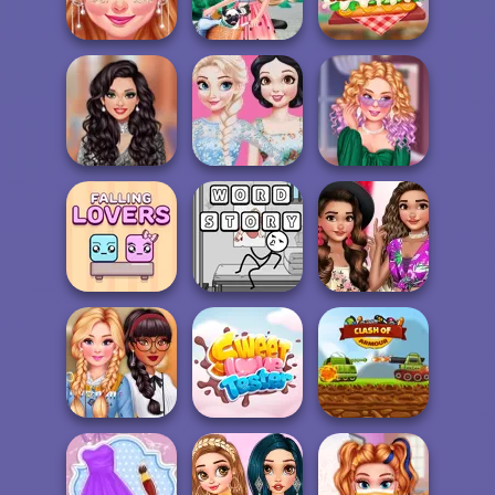
Look
Vogue
Contestants
Princesses
Enchanted
Biking With
My Perfect
Forest Ba...
Barbie
Restaurant
Snow White Vs
Influencers' New
Elsa Brunette
From BFFs To
Year's Eve Pa...
Vs...
Rivals
Moana Summer
Falling Lovers
Word Story
Fashion Show