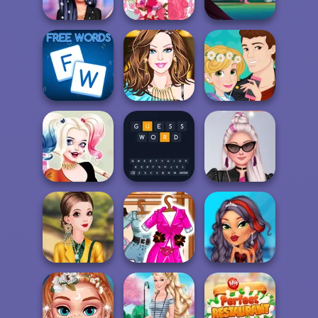
Santa Surgery
Day Look
Snapchat
Ulzzang
Funny Tattoo
Princesses
Cupid Doll
Shop
Barbie Loves
Rapunzel And
Free Words
Dancing
Belle Love Crush
Harley Quinn
Romantic Vs
Insta Divas Party
Tough
Guess Word
Night
Create My
Autumn Blazer
Barbie Model For
Miss World