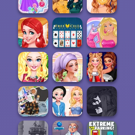
Sweet Love
Bookworm Vibes
Tester
Clash Of Armour
Princesses
Barbie's Pretty
Choose Your
Pandemic Mask
Lace Dress
Style
Decoration
Super Cute
Princesses
Barbie's
Treehous...
Free Cell Solitaire
Romantic Date
My Glow Up
Princesses Fruity
Journey
Princesses This
Nails
Summer Make...
Is Future
Manga Creator