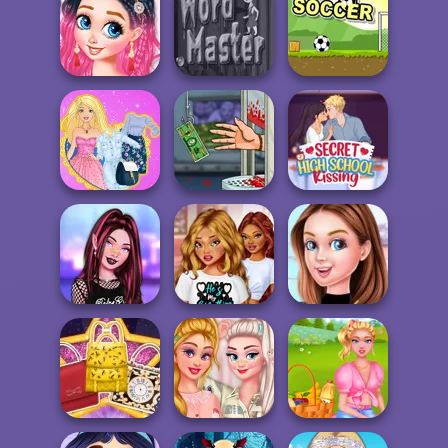
Princesses
Princesses
Klondike
School Time
Summer Touch
Solitaire Classic
Fashion...
Braid Styles We
Love
Word Master
Gravity Soccer
Barbie's Denim
Handless
Secret High
Addiction
Millionaire
School Kissing
TikTok Fashion
BFFs Guide To
Barbie Becomes
Slot Machine
Breakup
An Actress