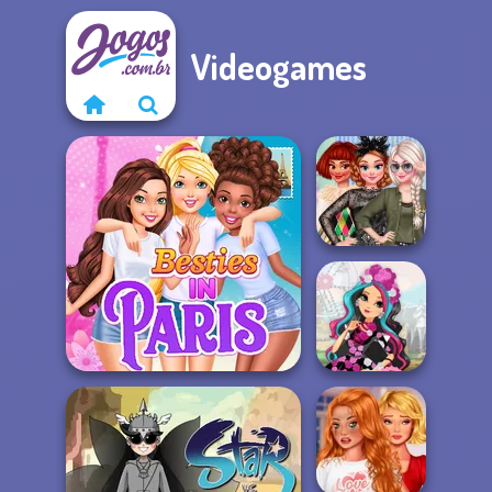
Videogames
Princesses
Carnival Party
Sleeping Beauty
Besties In Paris
Doll