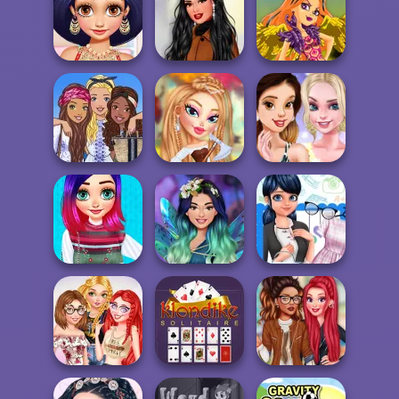
Twilight
Afropunk
Enchantment
Celebrities
Princesses
Vampire R...
Joking Around
Arabian Princess
Dreamy Winter
Visiting Home
Date
Phoenix Princess
Fairyland
Princesses
Barbie In Greece
Fashion Dolls
Rooftop Party
Design My
Knitted
Princesas
Parisian Girl Back
Waistcoat
Encantadas
To School