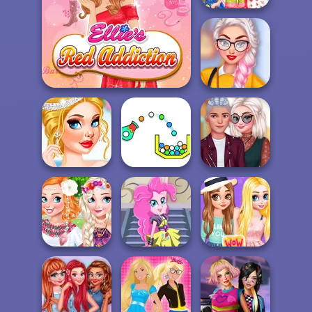
Fruity Fashion
Style
Villain Princess
Barbie's Red Addiction
Four Differen...
Princess
Wedding Theme:
High School
Tropic...
Cannon Strike
Crush
Design My Stylish
Princesses
Flower Crown
Pinkie Pony
Flower Nails Art