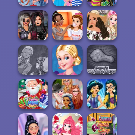
Princesses
Impress Your
Barbie's College
BFFs Weirdcore
School...
Outfit
Aesthetic
Plus Sized Goth
Bffs Weekend
Moana's Garden
Models
Activities
Party
Manga Creator
World Of
Barbie's Retro
Fantasy...
Makeover
Papa's Wingeria
Jasmine
Doc Darling
My Perfect Rainy
Famous On