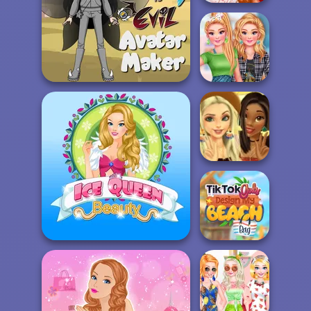
Bestie To The
Rescue Breakup
P...
The New Girl In
Stars Vs Evil Avatar Maker
School
Elsa And Tiana
Summer
Greatest...
TikTok Girls
Design My Beach
Ice Queen Beauty HTML5
B...