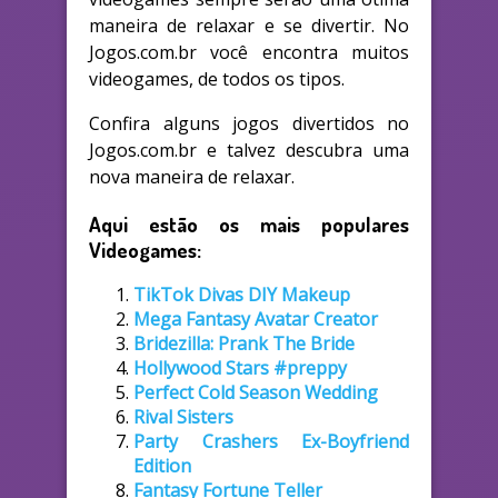
maneira de relaxar e se divertir. No
Jogos.com.br você encontra muitos
videogames, de todos os tipos.
Confira alguns jogos divertidos no
Jogos.com.br e talvez descubra uma
nova maneira de relaxar.
Aqui estão os mais populares
Videogames:
TikTok Divas DIY Makeup
Mega Fantasy Avatar Creator
Bridezilla: Prank The Bride
Hollywood Stars #preppy
Perfect Cold Season Wedding
Rival Sisters
Party Crashers Ex-Boyfriend
Edition
Fantasy Fortune Teller