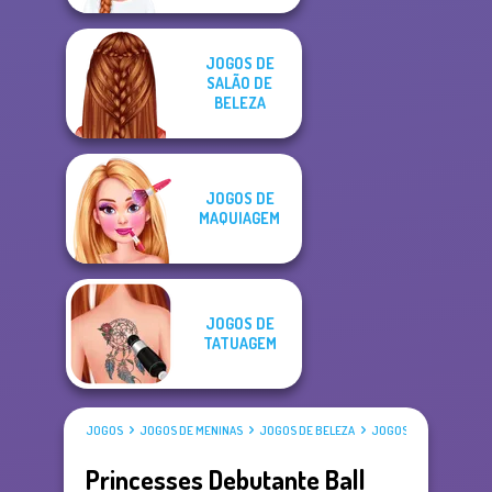
JOGOS DE
SALÃO DE
BELEZA
JOGOS DE
MAQUIAGEM
JOGOS DE
TATUAGEM
JOGOS
JOGOS DE MENINAS
JOGOS DE BELEZA
JOGOS DE VESTIR
Princesses Debutante Ball