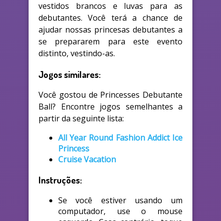
vestidos brancos e luvas para as
debutantes. Você terá a chance de
ajudar nossas princesas debutantes a
se prepararem para este evento
distinto, vestindo-as.
Jogos similares:
Você gostou de Princesses Debutante
Ball? Encontre jogos semelhantes a
partir da seguinte lista:
All Year Round Fashion Addict Ice
Princess
Cruise Vacation
Instruções:
Se você estiver usando um
computador, use o mouse