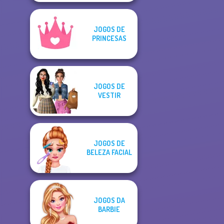
JOGOS DE
PRINCESAS
JOGOS DE
VESTIR
JOGOS DE
BELEZA FACIAL
JOGOS DA
BARBIE